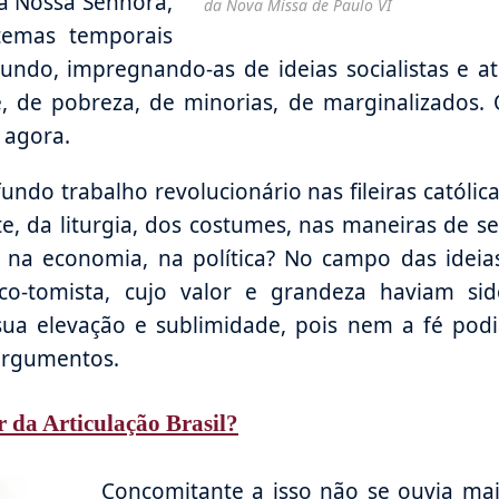
 a Nossa Senhora,
da Nova Missa de Paulo VI
temas temporais
ndo, impregnando-as de ideias socialistas e a
 de pobreza, de minorias, de marginalizados. 
 agora.
do trabalho revolucionário nas fileiras católic
, da liturgia, dos costumes, nas maneiras de se
l, na economia, na política? No campo das ideia
lico-tomista, cujo valor e grandeza haviam si
sua elevação e sublimidade, pois nem a fé pod
 argumentos.
r da Articulação Brasil?
Concomitante a isso não se ouvia ma