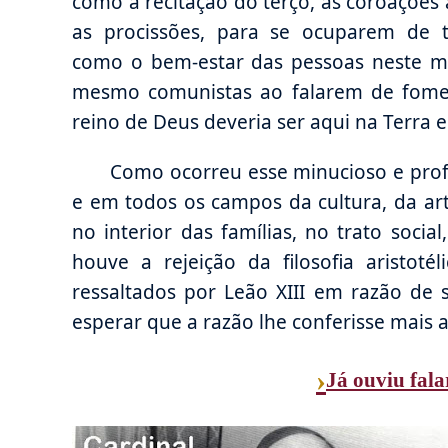
como a recitação do terço, as coroações
as procissões, para se ocuparem de 
como o bem-estar das pessoas neste mu
mesmo comunistas ao falarem de fome,
reino de Deus deveria ser aqui na Terra e
Como ocorreu esse minucioso e profun
e em todos os campos da cultura, da arte
no interior das famílias, no trato socia
houve a rejeição da filosofia aristoté
ressaltados por Leão XIII em razão de 
esperar que a razão lhe conferisse mais
›
Já ouviu fala