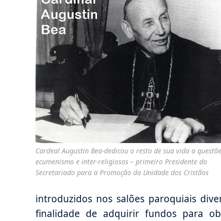
Cardeal Augustin Bea-dedicou o resto de sua vida a questõ
ecumenismo e inter-religiosos – primeiro Presidente do
Secretariado para a Promoção da Unidade dos Cristãos
introduzidos nos salões paroquiais div
finalidade de adquirir fundos para obr