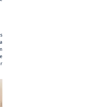
as
ça
m
se
ar