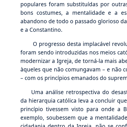
populares foram substituídas por outr
bons costumes, a mentalidade e a esp
abandono de todo o passado glorioso da 
e a Constantino.
O progresso desta implacável revoluç
foram sendo introduzidas nos meios cat
modernizar a Igreja, de torná-la mais a
àqueles que não comungavam – e não c
– com os princípios emanados do supremo
Uma análise retrospectiva do desa
da hierarquia católica leva a concluir qu
princípio tivessem visto para onde a 
exemplo, soubessem que a mentalidade 
cidadania dentro da Igreja, não se con