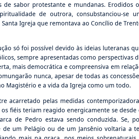
as de sabor protestante e mundanas. Erodidos 
iritualidade de outrora, consubstanciou-se u
Santa Igreja que remontava ao Concílio de Tren
ão só foi possível devido às ideias luteranas q
ólicos, sempre apresentadas como perspectivas 
berta, mais democrática e compreensiva em relaç
omungarão nunca, apesar de todas as concessõe
 Magistério e a vida da Igreja como um todo.
stre acarretado pelas medidas contemporizador
e os fiéis teriam reagido energicamente se desde
Barca de Pedro estava sendo conduzida. Se, po
de um Pelágio ou de um Jansênio voltaria a te
fiando mais na graça, nos meios sobrenaturais