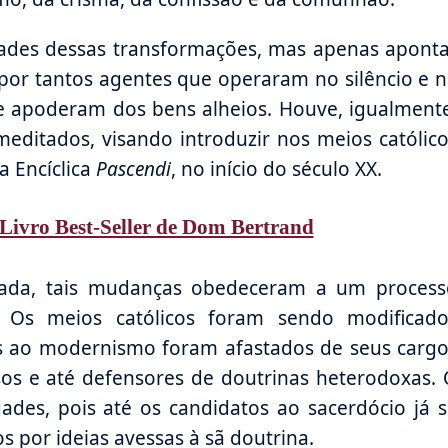
dades dessas transformações, mas apenas apont
 por tantos agentes que operaram no silêncio e 
se apoderam dos bens alheios. Houve, igualment
meditados, visando introduzir nos meios católic
a Encíclica
Pascendi
, no início do século XX.
Livro Best-Seller de Dom Bertrand
da, tais mudanças obedeceram a um process
 Os meios católicos foram sendo modificado
os ao modernismo foram afastados de seus carg
sos e até defensores de doutrinas heterodoxas.
dades, pois até os candidatos ao sacerdócio já 
 por ideias avessas à sã doutrina.