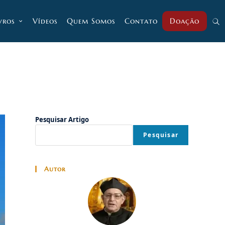
vros
Vídeos
Quem Somos
Contato
Doação
Alt
pesq
do
Pesquisar Artigo
Pesquisar
site
Autor