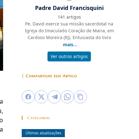
Padre David Francisquini
141 artigos
Pe. David exerce sua missão sacerdotal na
Igreja do Imaculado Coração de Maria, em
Cardoso Moreira (RJ). Entusiasta do livro
mais...
Ver outros artigos
| Compartilhe esse Artigo
 a
,
Categorias
to
da
Últimas atualizações