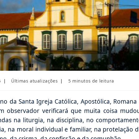
Categoria
Tempo
6
Últimas atualizações
5 minutos de leitura
do
de
post:
leitura:
rno da Santa Igreja Católica, Apostólica, Romana
m observador verificará que muita coisa mudou
das na liturgia, na disciplina, no comportamen
, na moral individual e familiar, na protelação 
o, da crisma, da confissão e da comunhão.