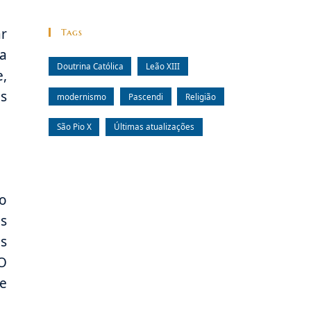
ar
Tags
na
Doutrina Católica
Leão XIII
e,
os
modernismo
Pascendi
Religião
São Pio X
Últimas atualizações
o
s
os
 O
se