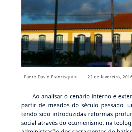
Autor
Post
Padre David Francisquini
22 de fevereiro, 201
do
publicado:
post:
Ao analisar o cenário interno e exte
partir de meados do século passado, u
tendo sido introduzidas reformas profun
social através do ecumenismo, na teologia
administração dos sacramentos do batism