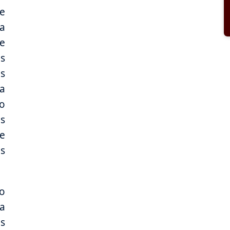
de
da
e
s
as
ia
o
s
e
s
o
 a
as