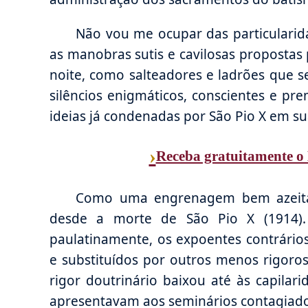
Não vou me ocupar das particulari
as manobras sutis e cavilosas propostas
noite, como salteadores e ladrões que 
silêncios enigmáticos, conscientes e pre
ideias já condenadas por São Pio X em su
›
Receba gratuitamente o 
Como uma engrenagem bem azeita
desde a morte de São Pio X (1914).
paulatinamente, os expoentes contrári
e substituídos por outros menos rigoro
rigor doutrinário baixou até às capilari
apresentavam aos seminários contagiados