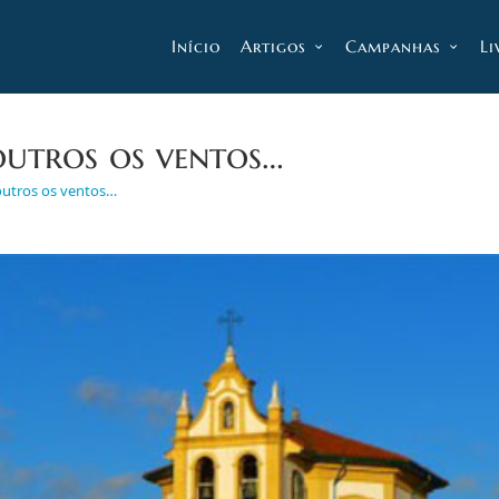
Início
Artigos
Campanhas
Li
outros os ventos…
outros os ventos…