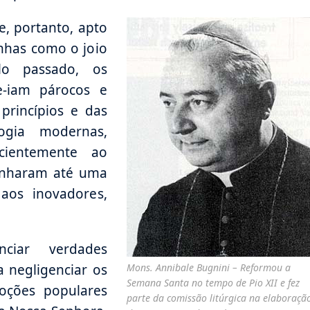
, portanto, apto
nhas como o joio
o passado, os
e-iam párocos e
princípios e das
ogia modernas,
cientemente ao
unharam até uma
aos inovadores,
ciar verdades
a negligenciar os
Mons. Annibale Bugnini – Reformou a
Semana Santa no tempo de Pio XII e fez
oções populares
parte da comissão litúrgica na elaboraçã