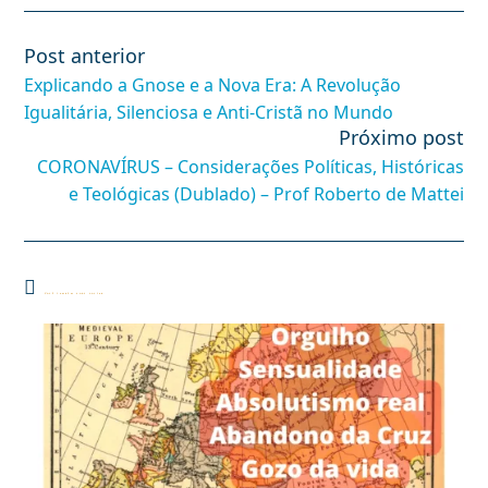
Post anterior
Leia
mais
Explicando a Gnose e a Nova Era: A Revolução
artigos
Igualitária, Silenciosa e Anti-Cristã no Mundo
Próximo post
CORONAVÍRUS – Considerações Políticas, Históricas
e Teológicas (Dublado) – Prof Roberto de Mattei
Você também pode gostar