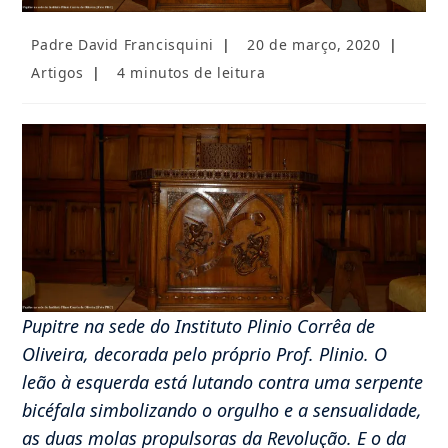
Autor
Post
Padre David Francisquini
20 de março, 2020
do
publicado:
Categoria
Tempo
Artigos
4 minutos de leitura
post:
do
de
post:
leitura:
Pupitre na sede do Instituto Plinio Corrêa de
Oliveira, decorada pelo próprio Prof. Plinio. O
leão à esquerda está lutando contra uma serpente
bicéfala simbolizando o orgulho e a sensualidade,
as duas molas propulsoras da Revolução. E o da