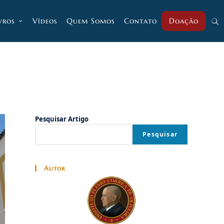
vros
Vídeos
Quem Somos
Contato
Doação
Alt
pesq
do
Pesquisar Artigo
Pesquisar
site
Autor