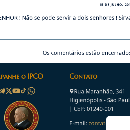
15 DE JULHO, 20
ENHOR ! Não se pode servir a dois senhores ! Sirv
Os comentários estão encerrado
panhe o IPCO
Contato
Rua Maranhão, 341
Higienópolis - São Paul
| CEP: 01240-001
E-mail:
contato@ipco.o