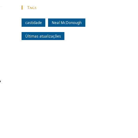
Tags
castidade
Neal McDonough
Últimas atualizações
,