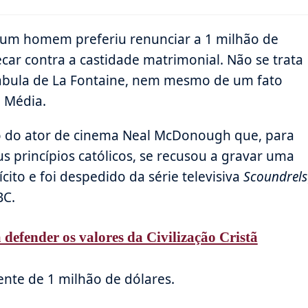
do
de
post:
leitura:
 um homem preferiu renunciar a 1 milhão de
car contra a castidade matrimonial. Não se trata
ábula de La Fontaine, nem mesmo de um fato
e Média.
o do ator de cinema Neal McDonough que, para
us princípios católicos, se recusou a gravar uma
cito e foi despedido da série televisiva
Scoundrels
BC.
 defender os valores da Civilização Cristã
ente de 1 milhão de dólares.