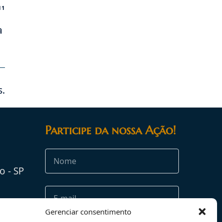
11
a
s.
Participe da nossa Ação!
o - SP
rg.br
Gerenciar consentimento