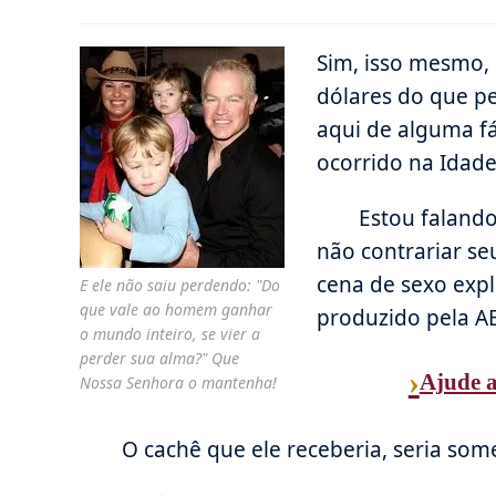
do
publicado:
post:
Sim, isso mesmo,
dólares do que pe
aqui de alguma f
ocorrido na Idad
Estou faland
não contrariar se
cena de sexo explí
E ele não saiu perdendo: "Do
que vale ao homem ganhar
produzido pela A
o mundo inteiro, se vier a
perder sua alma?" Que
›
Ajude a
Nossa Senhora o mantenha!
O cachê que ele receberia, seria som