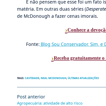
E não pensem que esse foi um fato iso
matéria. Em outras duas séries (
Desperate
de McDonough a fazer cenas imorais.
›
Conhece a devoçã
Fonte:
Blog Sou Conservador, Sim, e 
›
Receba gratuitamente o 
TAGS
:
CASTIDADE
,
NEAL MCDONOUGH
,
ÚLTIMAS ATUALIZAÇÕES
Post anterior
Leia
mais
Agropecuária: atividade de alto risco
artigos