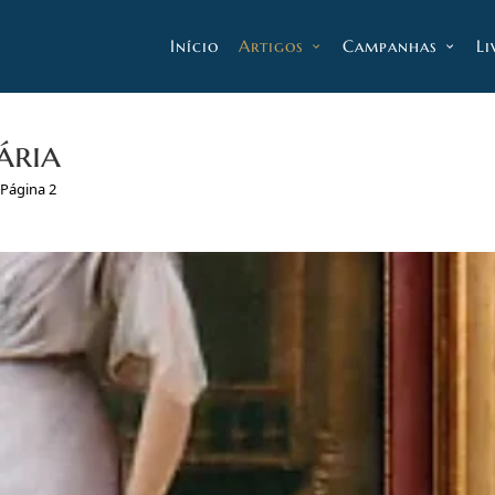
Início
Artigos
Campanhas
Li
ária
Página 2