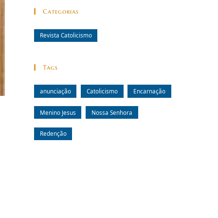
Categorias
Revista Catolicismo
Tags
anunciação
Catolicismo
Encarnação
Menino Jesus
Nossa Senhora
Redenção