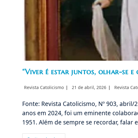
“Viver é estar juntos, olhar-se e
Autor
Post
Categoria
Revista Catolicismo
21 de abril, 2026
Revista Cat
do
publicado:
do
post:
post:
Fonte: Revista Catolicismo, Nº 903, abril
anos em 2024, foi um eminente colabora
1951. Além de sempre se recordar, falar e