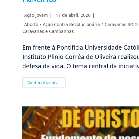
Autor
Post
Ação Jovem
17 de abril, 2026
do
publicado:
Categoria
Aborto
/
Ação Contra Revolucionária
/
Caravanas IPCO
post:
do
Caravanas e Campanhas
post:
Em frente à Pontifícia Universidade Cató
Instituto Plinio Corrêa de Oliveira rea
defesa da vida. O tema central da iniciat
Campanha
Continue Lendo
Pró-
Vida
Em
Frente
À
PUC
Enfrenta
Hostilidade
E
Reafirma
Princípios