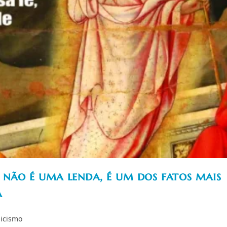
não é uma lenda, é um dos fatos mais
a
licismo