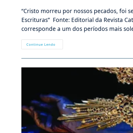
do
publicado:
do
post:
post:
“Cristo morreu por nossos pecados, foi s
Escrituras” Fonte: Editorial da Revista C
corresponde a um dos períodos mais sol
Ressurreição
Continue Lendo
De
Nosso
Senhor
—
Não
É
Uma
Lenda,
É
Um
Dos
Fatos
Mais
Comprovados
Da
História
Antiga