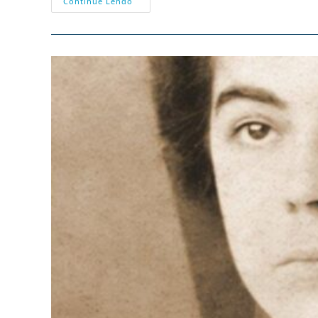
“Viver
Continue Lendo
É
Estar
Juntos,
Olhar-
Se
E
Querer-
Se
Bem”