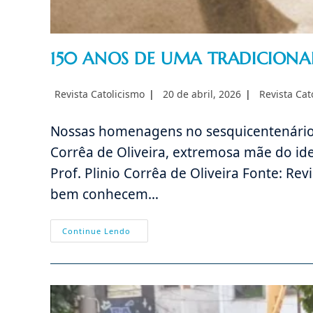
150 ANOS DE UMA TRADICIONA
Autor
Post
Categoria
Revista Catolicismo
20 de abril, 2026
Revista Cat
do
publicado:
do
post:
post:
Nossas homenagens no sesquicentenário d
Corrêa de Oliveira, extremosa mãe do ide
Prof. Plinio Corrêa de Oliveira Fonte: Rev
bem conhecem…
150
Continue Lendo
ANOS
DE
UMA
TRADICIONAL
DAMA
PAULISTA