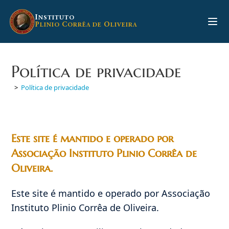
Ir
para
I
NSTITUTO
P
C
O
LINIO
ORRÊA DE
LIVEIRA
o
conteúdo
Política de privacidade
>
Política de privacidade
Este site é mantido e operado por
Associação Instituto Plinio Corrêa de
Oliveira.
Este site é mantido e operado por Associação
Instituto Plinio Corrêa de Oliveira.