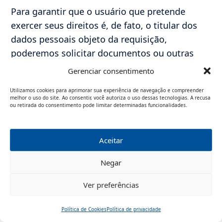
Para garantir que o usuário que pretende
exercer seus direitos é, de fato, o titular dos
dados pessoais objeto da requisição,
poderemos solicitar documentos ou outras
informações que possam auxiliar em sua
Gerenciar consentimento
correta identificação, a fim de resguardar
Utilizamos cookies para aprimorar sua experiência de navegação e compreender
nossos direitos e os direitos de terceiros. Isto
melhor o uso do site. Ao consentir, você autoriza o uso dessas tecnologias. A recusa
ou retirada do consentimento pode limitar determinadas funcionalidades.
somente será feito, porém, se for
absolutamente necessário, e o requerente
receberá todas as informações relacionadas.
Aceitar
13. Medidas de segurança no tratamento
Negar
de dados pessoais
Ver preferências
Empregamos medidas técnicas e organizativas
Política de Cookies
Política de privacidade
aptas a proteger os dados pessoais de acessos
Início
Pesquisar
Traduzir
Menu