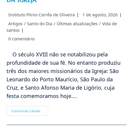
Autor
Post
Instituto Plinio Corrêa de Oliveira
1 de agosto, 2026
do
publicado:
Categoria
Artigos
/
Santo do Dia
/
Últimas atualizações
/
Vida de
post:
do
santos
post:
Comentários
0 comentário
do
post:
O século XVIII não se notabilizou pela
profundidade de sua fé. No entanto produziu
três dos maiores missionários da Igreja: São
Leonardo do Porto Maurício, São Paulo da
Cruz, e Santo Afonso Maria de Ligório, cuja
festa comemoramos hoje.…
01/08
Continue Lendo
–
Santo
Afonso
Maria
De