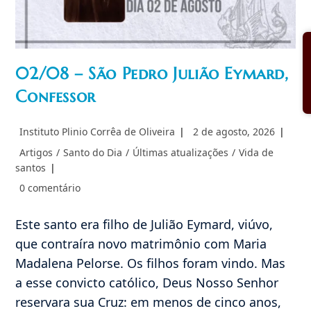
02/08 – São Pedro Julião Eymard,
Confessor
Autor
Post
Instituto Plinio Corrêa de Oliveira
2 de agosto, 2026
do
publicado:
Categoria
Artigos
/
Santo do Dia
/
Últimas atualizações
/
Vida de
post:
do
santos
post:
Comentários
0 comentário
do
post:
Este santo era filho de Julião Eymard, viúvo,
que contraíra novo matrimônio com Maria
Madalena Pelorse. Os filhos foram vindo. Mas
a esse convicto católico, Deus Nosso Senhor
reservara sua Cruz: em menos de cinco anos,