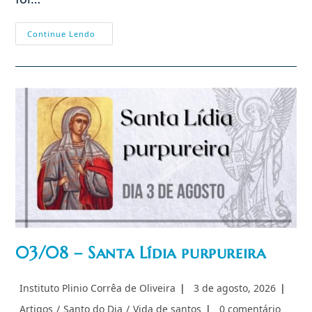
04/08
Continue Lendo
–
Santo
João
Maria
Vianney,
O
Santo
Cura
D’Ars
03/08 – Santa Lídia purpureira
Autor
Post
Instituto Plinio Corrêa de Oliveira
3 de agosto, 2026
do
publicado:
Categoria
Comentários
Artigos
/
Santo do Dia
/
Vida de santos
0 comentário