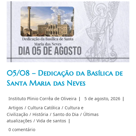
Nosso
Senhor
05/08 – Dedicação da Basílica de
Santa Maria das Neves
Autor
Post
Instituto Plinio Corrêa de Oliveira
5 de agosto, 2026
do
publicado:
Categoria
Artigos
/
Cultura Católica
/
Cultura e
post:
do
Civilização
/
História
/
Santo do Dia
/
Últimas
post:
atualizações
/
Vida de santos
Comentários
0 comentário
do