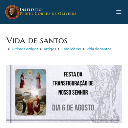
Ir
para
I
NSTITUTO
P
C
O
LINIO
ORRÊA DE
LIVEIRA
o
conteúdo
Vida de santos
>
Últimos Artigos
>
Artigos
>
Catolicismo
>
Vida de santos