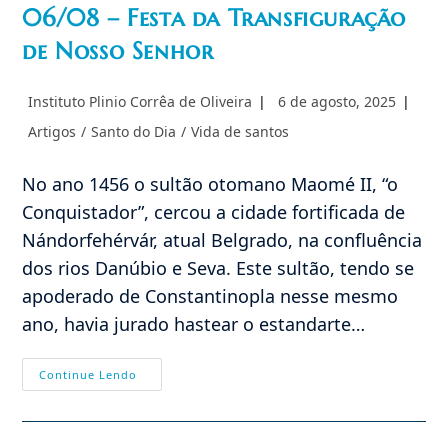
06/08 – Festa da Transfiguração
de Nosso Senhor
Autor
Post
Instituto Plinio Corrêa de Oliveira
6 de agosto, 2025
do
publicado:
Categoria
Artigos
/
Santo do Dia
/
Vida de santos
post:
do
post:
No ano 1456 o sultão otomano Maomé II, “o
Conquistador”, cercou a cidade fortificada de
Nándorfehérvár, atual Belgrado, na confluência
dos rios Danúbio e Seva. Este sultão, tendo se
apoderado de Constantinopla nesse mesmo
ano, havia jurado hastear o estandarte…
06/08
Continue Lendo
–
Festa
Da
Transfiguração
De