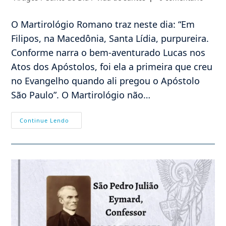
post:
do
do
post:
post:
O Martirológio Romano traz neste dia: “Em
Filipos, na Macedônia, Santa Lídia, purpureira.
Conforme narra o bem-aventurado Lucas nos
Atos dos Apóstolos, foi ela a primeira que creu
no Evangelho quando ali pregou o Apóstolo
São Paulo”. O Martirológio não…
03/08
Continue Lendo
–
Santa
Lídia
Purpureira