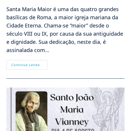
post:
Santa Maria Maior é uma das quatro grandes
basílicas de Roma, a maior igreja mariana da
Cidade Eterna. Chama-se “maior” desde o
século VIII ou IX, por causa da sua antiguidade
e dignidade. Sua dedicação, neste dia, é
assinalada com…
05/08
Continue Lendo
–
Dedicação
Da
Basílica
De
Santa
Maria
Das
Neves