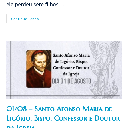
ele perdeu sete filhos,…
02/08
Continue Lendo
–
São
Pedro
Julião
Eymard,
Confessor
01/08 – Santo Afonso Maria de
Ligório, Bispo, Confessor e Doutor
da Igreja