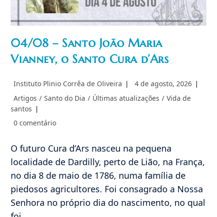
04/08 – Santo João Maria
Vianney, o Santo Cura d’Ars
Autor
Post
Instituto Plinio Corrêa de Oliveira
4 de agosto, 2026
do
publicado:
Categoria
Artigos
/
Santo do Dia
/
Últimas atualizações
/
Vida de
post:
do
santos
post:
Comentários
0 comentário
do
post:
O futuro Cura d’Ars nasceu na pequena
localidade de Dardilly, perto de Lião, na França,
no dia 8 de maio de 1786, numa família de
piedosos agricultores. Foi consagrado a Nossa
Senhora no próprio dia do nascimento, no qual
foi…