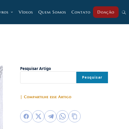
vros
Vídeos
Quem Somos
Contato
Doação
Alt
pesq
do
Pesquisar Artigo
Pesquisar
site
| Compartilhe esse Artigo