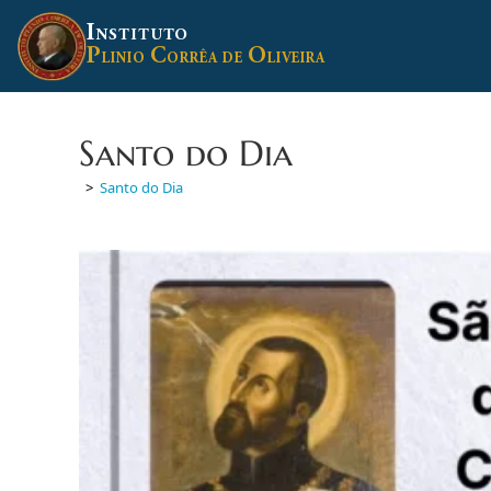
Ir
I
para
NSTITUTO
P
C
O
o
LINIO
ORRÊA DE
LIVEIRA
conteúdo
Santo do Dia
>
Santo do Dia