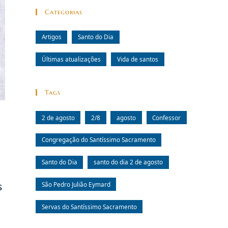
Categorias
Artigos
Santo do Dia
Últimas atualizações
Vida de santos
Tags
2 de agosto
2/8
agosto
Confessor
Congregação do Santíssimo Sacramento
Santo do Dia
santo do dia 2 de agosto
São Pedro Julião Eymard
s
Servas do Santíssimo Sacramento