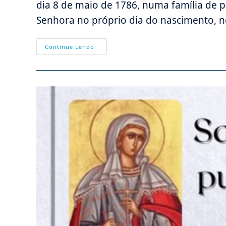
dia 8 de maio de 1786, numa família de p
Senhora no próprio dia do nascimento, n
04/08
Continue Lendo
–
Santo
João
Maria
Vianney,
O
Santo
Cura
D’Ars