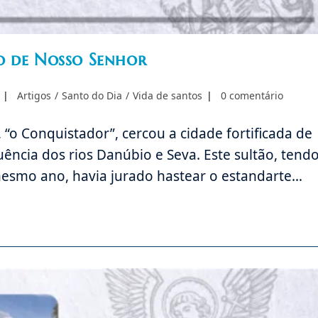
o de Nosso Senhor
Categoria
Comentários
Artigos
/
Santo do Dia
/
Vida de santos
0 comentário
do
do
post:
post:
o Conquistador”, cercou a cidade fortificada de
uência dos rios Danúbio e Seva. Este sultão, tend
esmo ano, havia jurado hastear o estandarte…