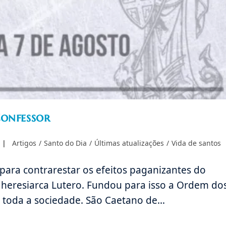
Confessor
Categoria
Artigos
/
Santo do Dia
/
Últimas atualizações
/
Vida de santos
do
post:
 para contrarestar os efeitos paganizantes do
o heresiarca Lutero. Fundou para isso a Ordem do
e toda a sociedade. São Caetano de…