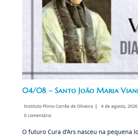
04/08 – Santo João Maria Viann
Autor
Post
Instituto Plinio Corrêa de Oliveira
4 de agosto, 2026
do
publicado:
Comentários
0 comentário
post:
do
post:
O futuro Cura d’Ars nasceu na pequena loc