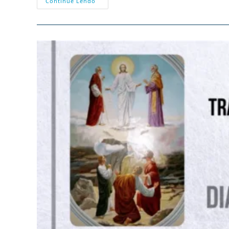
07/08
Continue Lendo
–
São
Caetano
De
Tiene,
Confessor