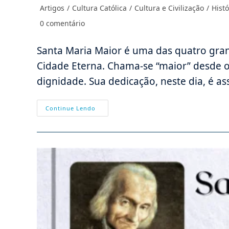
do
publicado:
Categoria
Artigos
/
Cultura Católica
/
Cultura e Civilização
/
Histó
post:
do
Comentários
0 comentário
post:
do
post:
Santa Maria Maior é uma das quatro gran
Cidade Eterna. Chama-se “maior” desde o 
dignidade. Sua dedicação, neste dia, é a
05/08
Continue Lendo
–
Dedicação
Da
Basílica
De
Santa
Maria
Das
Neves