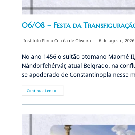
06/08 – Festa da Transfiguraçã
Autor
Post
Instituto Plinio Corrêa de Oliveira
6 de agosto, 2026
do
publicado:
post:
No ano 1456 o sultão otomano Maomé II, “
Nándorfehérvár, atual Belgrado, na confl
se apoderado de Constantinopla nesse m
06/08
Continue Lendo
–
Festa
Da
Transfiguração
De
Nosso
Senhor