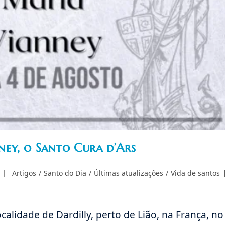
ey, o Santo Cura d’Ars
Categoria
Artigos
/
Santo do Dia
/
Últimas atualizações
/
Vida de santos
do
post:
alidade de Dardilly, perto de Lião, na França, no