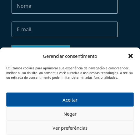
Gerenciar consentimento
Utilizamos cookies para aprimorar sua experiência de navegação e compreender
melhor o uso do site. Ao consentir, você autoriza o uso dessas tecnologias. A recusa
ou retirada do consentimento pode limitar determinadas funcionalidades.
Aceitar
TERMOS DE USO
POLÍTICA DE PRIVACIDADE
Negar
© 2026 - TODOS OS DIREITOS RESERVADOS
Ver preferências