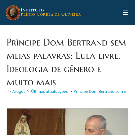
Ir
para
I
NSTITUTO
P
C
O
LINIO
ORRÊA DE
LIVEIRA
o
conteúdo
Príncipe Dom Bertrand sem
meias palavras: Lula livre,
Ideologia de gênero e
muito mais
>
Artigos
>
Últimas atualizações
>
Príncipe Dom Bertrand sem meias p