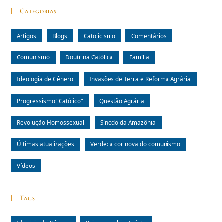
Categorias
Artigos
Blogs
Catolicismo
Comentários
Comunismo
Doutrina Católica
Família
Ideologia de Gênero
Invasões de Terra e Reforma Agrária
Progressismo "Católico"
Questão Agrária
Revolução Homossexual
Sínodo da Amazônia
Últimas atualizações
Verde: a cor nova do comunismo
Vídeos
Tags