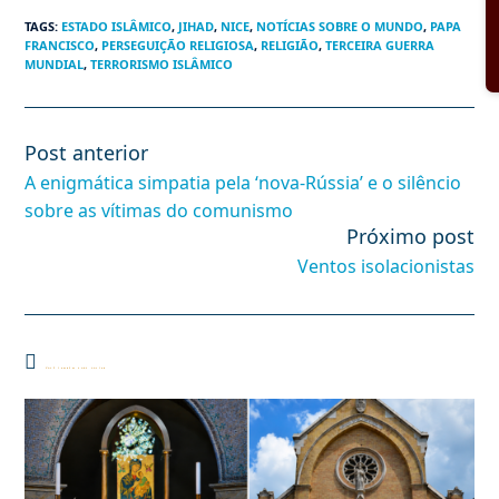
TAGS
:
ESTADO ISLÂMICO
,
JIHAD
,
NICE
,
NOTÍCIAS SOBRE O MUNDO
,
PAPA
FRANCISCO
,
PERSEGUIÇÃO RELIGIOSA
,
RELIGIÃO
,
TERCEIRA GUERRA
MUNDIAL
,
TERRORISMO ISLÂMICO
Post anterior
Leia
mais
A enigmática simpatia pela ‘nova-Rússia’ e o silêncio
artigos
sobre as vítimas do comunismo
Próximo post
Ventos isolacionistas
Você também pode gostar