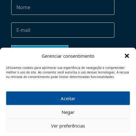
Gerenciar consentimento
Utilizamos cookies para aprimorar sua experiência de navegação e compreender
melhor o uso do site. Ao consentir, você autoriza o uso dessas tecnologias. A recusa
ou retirada do consentimento pode limitar determinadas funcionalidades.
Aceitar
TERMOS DE USO
POLÍTICA DE PRIVACIDADE
Negar
© 2026 - TODOS OS DIREITOS RESERVADOS
Ver preferências