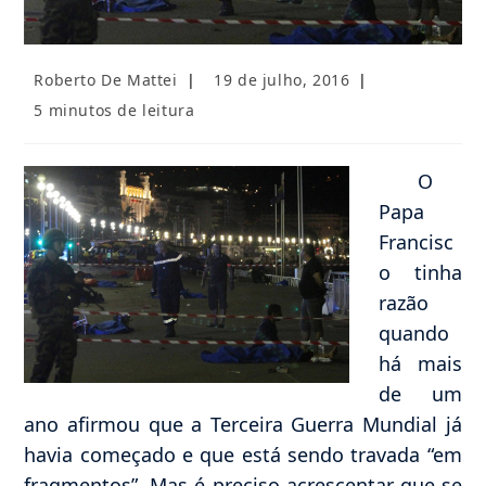
Autor
Post
Roberto De Mattei
19 de julho, 2016
do
publicado:
Tempo
5 minutos de leitura
post:
de
leitura:
O
Papa
Francisc
o tinha
razão
quando
há mais
de um
ano afirmou que a Terceira Guerra Mundial já
havia começado e que está sendo travada “em
fragmentos”. Mas é preciso acrescentar que se