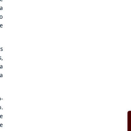
da
o
e
s
s,
la
 a
ó-
o.
e
e