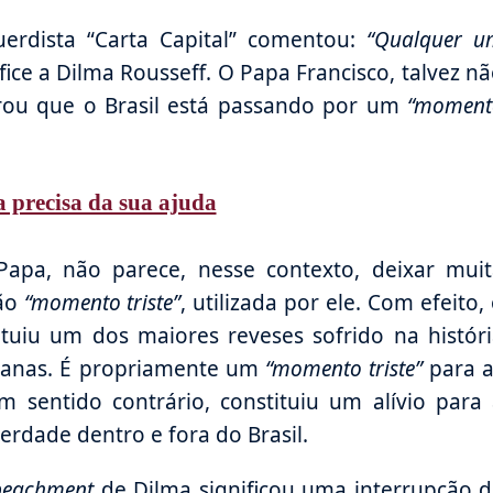
erdista “Carta Capital” comentou:
“Qualquer u
ice a Dilma Rousseff. O Papa Francisco, talvez n
arou que o Brasil está passando por um
“moment
 precisa da sua ajuda
apa, não parece, nesse contexto, deixar muit
são
“momento triste”
, utilizada por ele. Com efeito,
tuiu um dos maiores reveses sofrido na histór
icanas. É propriamente um
“momento triste”
para a
m sentido contrário, constituiu um alívio para
rdade dentro e fora do Brasil.
peachment
de Dilma significou uma interrupção 