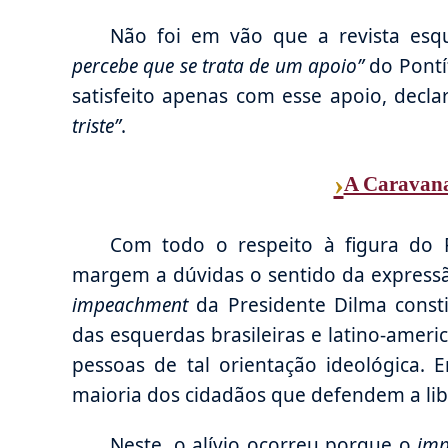
Não foi em vão que a revista esqu
percebe que se trata de um apoio”
do Pontíf
satisfeito apenas com esse apoio, decl
triste”
.
›
A Caravana
Com todo o respeito à figura do P
margem a dúvidas o sentido da expres
impeachment
da Presidente Dilma consti
das esquerdas brasileiras e latino-amer
pessoas de tal orientação ideológica. E
maioria dos cidadãos que defendem a libe
Neste, o alívio ocorreu porque o
im