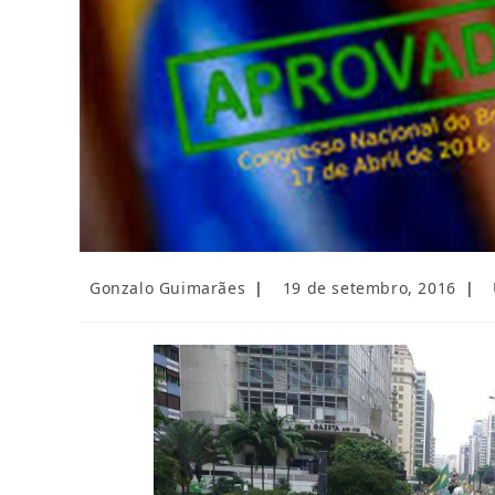
Autor
Post
C
Gonzalo Guimarães
19 de setembro, 2016
do
publicado:
d
post:
p