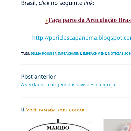
Brasil,
click
no seguinte
link
:
›
Faça parte da Articulação Bras
http://periclescapanema.blogspot.co
TAGS
:
DILMA ROUSSEF
,
IMPEACHMENT
,
IMPEACHMENT
,
NOTÍCIAS SOB
Post anterior
Leia
mais
A verdadeira origem das divisões na Igreja
artigos
Você também pode gostar