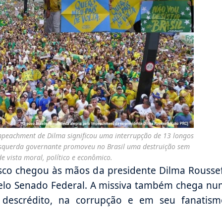
 impeachment de Dilma significou uma interrupção de 13 longos
esquerda governante promoveu no Brasil uma destruição sem
e vista moral, político e econômico.
isco chegou às mãos da presidente Dilma Rousse
lo Senado Federal. A missiva também chega nu
escrédito, na corrupção e em seu fanatism