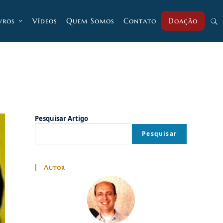
vros
Vídeos
Quem Somos
Contato
Doação
Alt
pesq
do
Pesquisar Artigo
Pesquisar
site
Autor