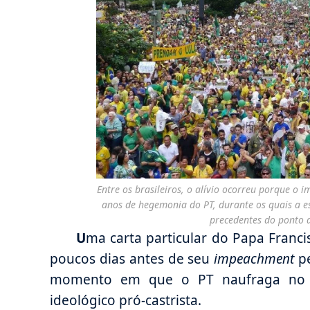
Entre os brasileiros, o alívio ocorreu porque o
anos de hegemonia do PT, durante os quais a 
precedentes do ponto d
U
ma carta particular do Papa Franc
poucos dias antes de seu
impeachment
pe
momento em que o PT naufraga no d
ideológico pró-castrista.