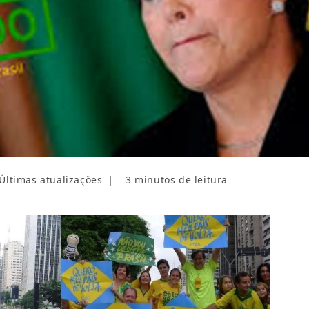
ategoria
Tempo
Últimas atualizações
3 minutos de leitura
o
de
ost:
leitura: