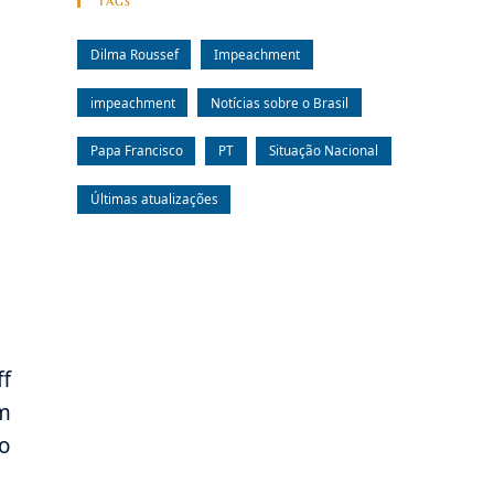
Tags
Dilma Roussef
Impeachment
impeachment
Notícias sobre o Brasil
Papa Francisco
PT
Situação Nacional
Últimas atualizações
ff
m
o