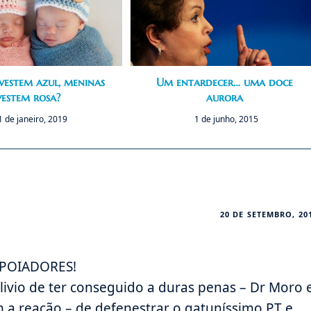
vestem azul, meninas
Um entardecer… uma doce
vestem rosa?
aurora
1 de janeiro, 2019
1 de junho, 2015
20 DE SETEMBRO, 20
APOIADORES!
alivio de ter conseguido a duras penas – Dr Moro 
a reação – de defenestrar o gatuníssimo PT e