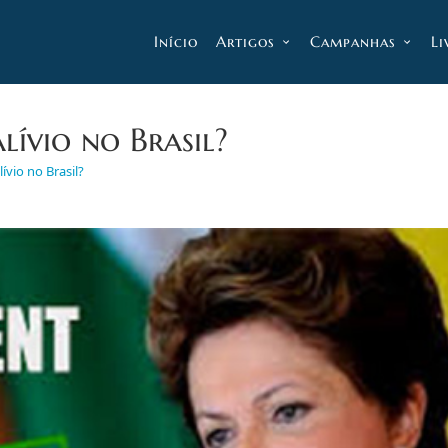
Início
Artigos
Campanhas
Li
lívio no Brasil?
ívio no Brasil?