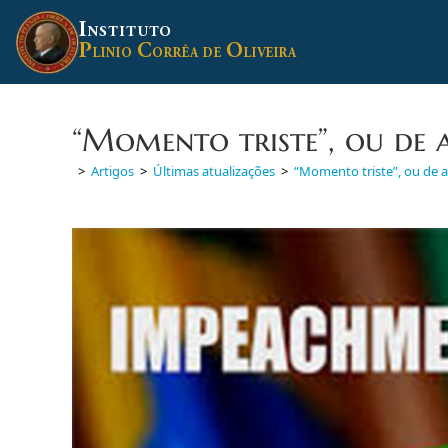
Ir
I
para
NSTITUTO
P
C
O
o
LINIO
ORRÊA DE
LIVEIRA
conteúdo
“Momento triste”, ou de a
>
Artigos
>
Últimas atualizações
>
“Momento triste”, ou de al