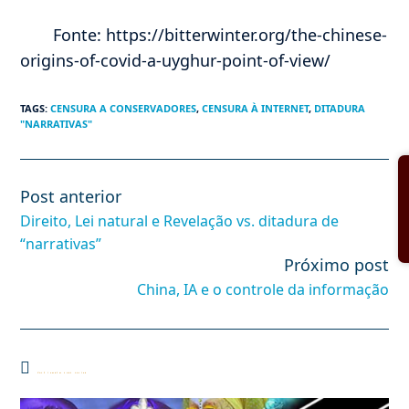
Fonte: https://bitterwinter.org/the-chinese-
origins-of-covid-a-uyghur-point-of-view/
TAGS
:
CENSURA A CONSERVADORES
,
CENSURA À INTERNET
,
DITADURA
"NARRATIVAS"
Post anterior
Leia
mais
Direito, Lei natural e Revelação vs. ditadura de
artigos
“narrativas”
Próximo post
China, IA e o controle da informação
Você também pode gostar