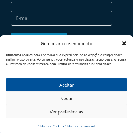
Gerenciar consentimento
Utilizamos cookies para aprimorar sua experiência de navegação e compreender
melhor o uso do site. Ao consentir, você autoriza o uso dessas tecnologias. A recusa
ou retirada do consentimento pode limitar determinadas funcionalidades.
Aceitar
TERMOS DE USO
POLÍTICA DE PRIVACIDADE
Negar
© 2026 - TODOS OS DIREITOS RESERVADOS
Ver preferências
Política de Cookies
Política de privacidade
Início
Pesquisar
Traduzir
Menu