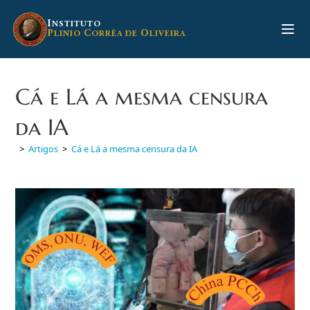
Ir
para
I
NSTITUTO
P
C
O
LINIO
ORRÊA DE
LIVEIRA
o
conteúdo
Cá e Lá a mesma censura
da IA
>
Artigos
>
Cá e Lá a mesma censura da IA