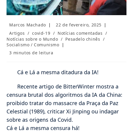
Autor
Post
Marcos Machado
22 de fevereiro, 2025
do
publicado:
Categoria
Artigos
/
covid-19
/
Notícias comentadas
/
post:
do
Notícias sobre o Mundo
/
Pesadelo chinês
/
post:
Socialismo / Comunismo
Tempo
3 minutos de leitura
de
leitura:
Cá e Lá a mesma ditadura da IA!
Recente artigo de BitterWinter mostra a
censura brutal dos algoritmos da IA da China:
proibido tratar do massacre da Praça da Paz
Celestial (1989), criticar Xi Jinping ou indagar
sobre as origens da Covid.
Cá e Lá a mesma censura há!