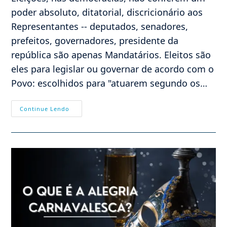
poder absoluto, ditatorial, discricionário aos
Representantes -- deputados, senadores,
prefeitos, governadores, presidente da
república são apenas Mandatários. Eleitos são
eles para legislar ou governar de acordo com o
Povo: escolhidos para "atuarem segundo os…
O
Continue Lendo
Eleitor
Pode
Salvar
O
Brasil;
Na
Democracia,
Mandante
É
O
Povo