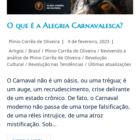
O que é a Alegria Carnavalesca?
Autor
Post
Plinio Corrêa de Oliveira
9 de fevereiro, 2023
do
publicado:
Categoria
Artigos
/
Brasil
/
Plinio Corrêa de Oliveira
/
Revivendo a
post:
do
análise de Plinio Corrêa de Oliveira
/
Revolução
post:
Cultural
/
Revolução nas Tendências
/
Últimas atualizações
O Carnaval não é um oásis, ou uma trégua; é
um auge, um recrudescimento, crise delirante
de um estado crônico. De fato, o Carnaval
moderno não passa de uma torpe falsificação,
de uma réles intrujice, de uma atroz
mistificação. Sob…
O
Continue Lendo