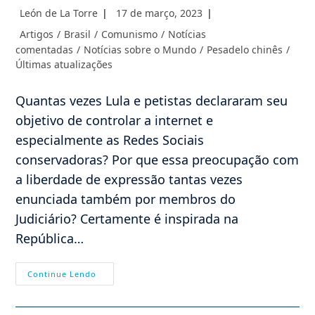
Autor
Post
León de La Torre
17 de março, 2023
do
publicado:
Categoria
Artigos
/
Brasil
/
Comunismo
/
Notícias
post:
do
comentadas
/
Notícias sobre o Mundo
/
Pesadelo chinês
/
post:
Últimas atualizações
Quantas vezes Lula e petistas declararam seu
objetivo de controlar a internet e
especialmente as Redes Sociais
conservadoras? Por que essa preocupação com
a liberdade de expressão tantas vezes
enunciada também por membros do
Judiciário? Certamente é inspirada na
República…
Controle
Continue Lendo
Da
Internet
Na
China