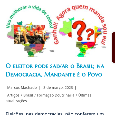
(PCCh):
Alguma
Semelhança
Com
O
PT?
O eleitor pode salvar o Brasil; na
Democracia, Mandante é o Povo
Autor
Post
Marcos Machado
3 de março, 2023
do
publicado:
Categoria
Artigos
/
Brasil
/
Formação Doutrinária
/
Últimas
post:
do
atualizações
post:
Eleições, nas democracias, não conferem um