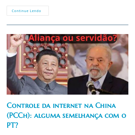
A
Continue Lendo
China
Comunista
Se
Lança
Na
Conquista
Da
América
Latina
Controle da internet na China
(PCCh): alguma semelhança com o
PT?