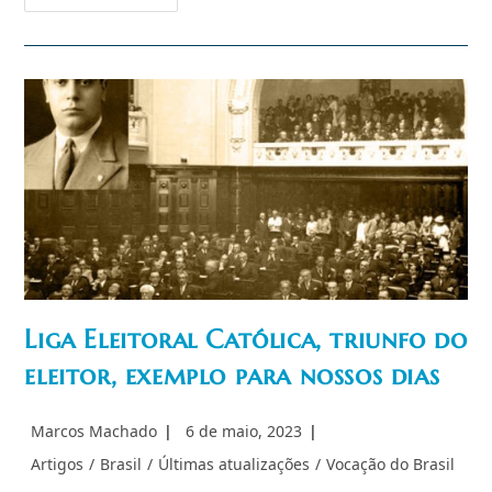
De
Maio:
A
Consagração
Do
Brasil
Ao
Sagrado
Coração
De
Jesus
Liga Eleitoral Católica, triunfo do
eleitor, exemplo para nossos dias
Autor
Post
Marcos Machado
6 de maio, 2023
do
publicado:
Categoria
Artigos
/
Brasil
/
Últimas atualizações
/
Vocação do Brasil
post:
do