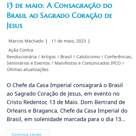
13 de maio: A Consagração do
Brasil ao Sagrado Coração de
Jesus
Autor
Post
Marcos Machado
11 de maio, 2023
do
publicado:
Categoria
Ação Contra
post:
do
Revolucionária
/
Artigos
/
Brasil
/
Catolicismo
/
Conferências,
post:
Seminários e Eventos
/
Manifestos e Comunicados IPCO
/
Últimas atualizações
O Chefe da Casa Imperial consagrará o Brasil
ao Sagrado Coração de Jesus, em evento no
Cristo Redentor, 13 de Maio. Dom Bertrand de
Orleans e Braganca, Chefe da Casa Imperial do
Brasil, em solenidade marcada para o dia 13…
13
Continue Lendo