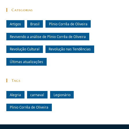
Categorias
Artigos
Brasil
Plinio Corrêa de Oliveira
Revivendo a análise de Plinio Corrêa de Oliveira
Revolução Cultural
Revolução nas Tendências
Últimas atualizações
Tags
Alegria
carnaval
Legionário
Plinio Corrêa de Oliveira