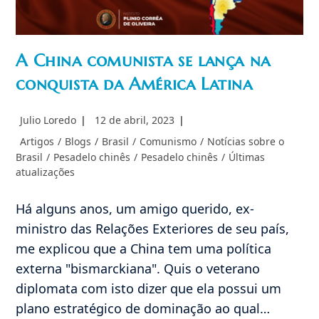
A China comunista se lança na
conquista da América Latina
Autor
Post
Julio Loredo
12 de abril, 2023
do
publicado:
Categoria
Artigos
/
Blogs
/
Brasil
/
Comunismo
/
Notícias sobre o
post:
do
Brasil
/
Pesadelo chinês
/
Pesadelo chinês
/
Últimas
post:
atualizações
Há alguns anos, um amigo querido, ex-
ministro das Relações Exteriores de seu país,
me explicou que a China tem uma política
externa "bismarckiana". Quis o veterano
diplomata com isto dizer que ela possui um
plano estratégico de dominação ao qual…