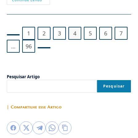
Que
É
A
Alegria
Carnavalesca?
1
2
3
4
5
6
7
Ir para a página anterior
…
96
Ir para a próxima página
Pesquisar Artigo
Pesquisar
| Compartilhe esse Artigo