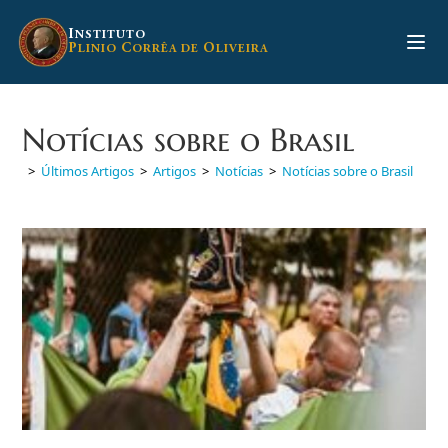
Ir
para
I
NSTITUTO
P
C
O
LINIO
ORRÊA DE
LIVEIRA
o
conteúdo
Notícias sobre o Brasil
>
Últimos Artigos
>
Artigos
>
Notícias
>
Notícias sobre o Brasil