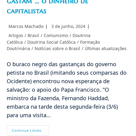
gastam … o dinheiro de
capitalistas
Autor
Post
Marcos Machado
3 de junho, 2024
do
publicado:
Categoria
Artigos
/
Brasil
/
Comunismo
/
Doutrina
post:
do
Católica
/
Doutrina Social Católica
/
Formação
post:
Doutrinária
/
Notícias sobre o Brasil
/
Últimas atualizações
O buraco negro das gastanças do governo
petista no Brasil (imitando seus comparsas do
Ocidente) encontrou nova esperança de
salvação: o apoio do Papa Francisco. "O
ministro da Fazenda, Fernando Haddad,
embarca na tarde desta segunda-feira (3/6)
para uma visita…
Haddad
Continue Lendo
No