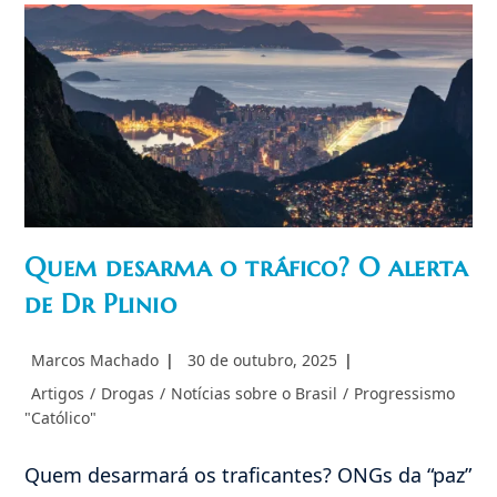
Esquerda
Quem desarma o tráfico? O alerta
de Dr Plinio
Autor
Post
Marcos Machado
30 de outubro, 2025
do
publicado:
Categoria
Artigos
/
Drogas
/
Notícias sobre o Brasil
/
Progressismo
post:
do
"Católico"
post:
Quem desarmará os traficantes? ONGs da “paz”