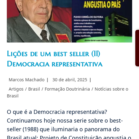
Lições de um best seller (II)
Democracia representativa
Autor
Post
Marcos Machado
30 de abril, 2025
do
publicado:
Categoria
Artigos
/
Brasil
/
Formação Doutrinária
/
Notícias sobre o
post:
do
Brasil
post:
O que é a Democracia representativa?
Continuamos hoje nossa serie sobre o best-
seller (1988) que iluminaria o panorama do
Brasil atual: Projeto de Constituição angustia o