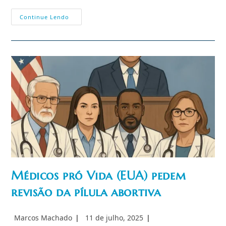
Congresso
Continue Lendo
Nacional
Recebe
Imagem
Peregrina
De
São
Miguel
Arcanjo
E
Consagra
Brasil
À
Sua
Proteção
Médicos pró Vida (EUA) pedem
revisão da pílula abortiva
Autor
Post
Marcos Machado
11 de julho, 2025