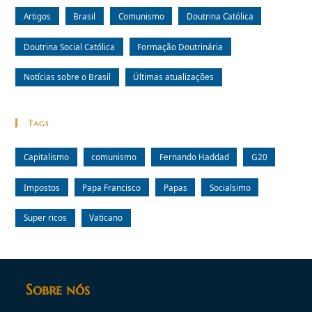
Artigos
Brasil
Comunismo
Doutrina Católica
Doutrina Social Católica
Formação Doutrinária
Notícias sobre o Brasil
Últimas atualizações
Tags
Capitalismo
comunismo
Fernando Haddad
G20
Impostos
Papa Francisco
Papas
Socialsimo
Super ricos
Vaticano
Sobre nós