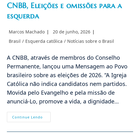
CNBB, Eleições e omissões para a
esquerda
Autor
Post
Marcos Machado
20 de junho, 2026
do
publicado:
Categoria
Brasil
/
Esquerda católica
/
Notícias sobre o Brasil
post:
do
post:
A CNBB, através de membros do Conselho
Permanente, lançou uma Mensagem ao Povo
brasileiro sobre as eleições de 2026. “A Igreja
Católica não indica candidatos nem partidos.
Movida pelo Evangelho e pela missão de
anunciá-Lo, promove a vida, a dignidade…
CNBB,
Continue Lendo
Eleições
E
Omissões
Para
A