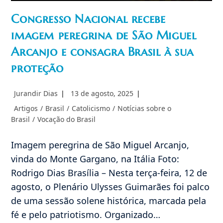
Congresso Nacional recebe
imagem peregrina de São Miguel
Arcanjo e consagra Brasil à sua
proteção
Autor
Post
Jurandir Dias
13 de agosto, 2025
do
publicado:
Categoria
Artigos
/
Brasil
/
Catolicismo
/
Notícias sobre o
post:
do
Brasil
/
Vocação do Brasil
post:
Imagem peregrina de São Miguel Arcanjo,
vinda do Monte Gargano, na Itália Foto:
Rodrigo Dias Brasília – Nesta terça-feira, 12 de
agosto, o Plenário Ulysses Guimarães foi palco
de uma sessão solene histórica, marcada pela
fé e pelo patriotismo. Organizado…