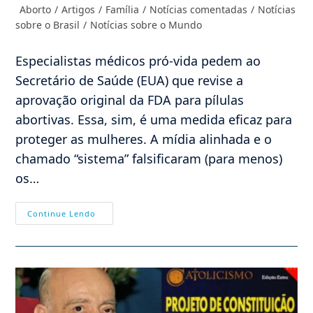
do
publicado:
Categoria
Aborto
/
Artigos
/
Família
/
Notícias comentadas
/
Notícias
post:
do
sobre o Brasil
/
Notícias sobre o Mundo
post:
Especialistas médicos pró-vida pedem ao
Secretário de Saúde (EUA) que revise a
aprovação original da FDA para pílulas
abortivas. Essa, sim, é uma medida eficaz para
proteger as mulheres. A mídia alinhada e o
chamado “sistema” falsificaram (para menos)
os…
Médicos
Continue Lendo
Pró
Vida
(EUA)
Pedem
Revisão
Da
Pílula
Abortiva