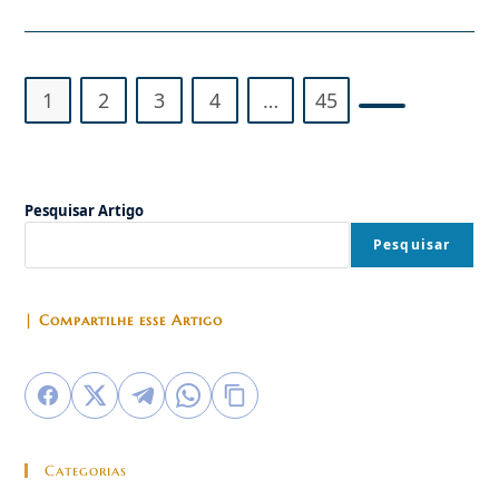
Vaticano:
Socialistas
Gastam
…
O
Dinheiro
1
2
3
4
…
45
De
Capitalistas
Ir para a próx
Pesquisar Artigo
Pesquisar
| Compartilhe esse Artigo
Categorias