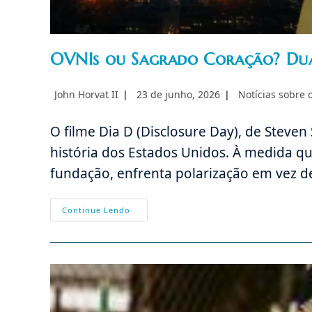
OVNIs ou Sagrado Coração? Duas
Autor
Post
Categoria
John Horvat II
23 de junho, 2026
Notícias sobre
do
publicado:
do
post:
post:
O filme Dia D (Disclosure Day), de Stev
história dos Estados Unidos. À medida qu
fundação, enfrenta polarização em vez 
OVNIs
Continue Lendo
Ou
Sagrado
Coração?
Duas
Respostas
Para
A
Crise
Atual