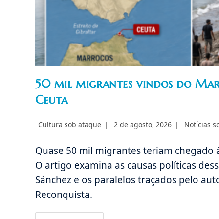
50 mil migrantes vindos do Mar
Ceuta
Autor
Post
Categoria
Cultura sob ataque
2 de agosto, 2026
Notícias 
do
publicado:
do
post:
post:
Quase 50 mil migrantes teriam chegado 
O artigo examina as causas políticas des
Sánchez e os paralelos traçados pelo auto
Reconquista.