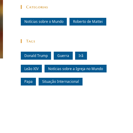
Categorias
Notícias sobre o Mundo
Roberto de Mattei
Tags
Donald Trump
Guerra
Irã
Leão XIV
Notícias sobre a Igreja no Mundo
Papa
Situação Internacional