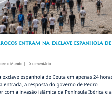
rocos entram na exclave espanhola de
Comentários
sobre o Mundo
0 comentário
do
post:
à exclave espanhola de Ceuta em apenas 24 horas
sa entrada, a resposta do governo de Pedro
r com a invasão islâmica da Península Ibérica e a