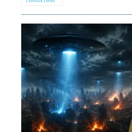
50
Continue Lendo
Mil
Migrantes
Vindos
Do
Marrocos
Entram
Na
Exclave
Espanhola
De
Ceuta