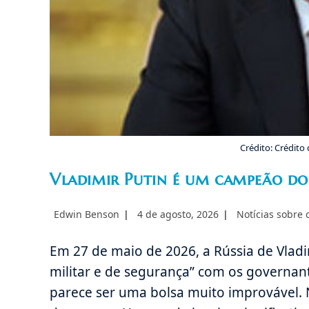
Crédito: Crédito 
Vladimir Putin é um campeão do
Autor
Post
Categoria
Edwin Benson
4 de agosto, 2026
Notícias sobre
do
publicado:
do
post:
post:
Em 27 de maio de 2026, a Rússia de Vlad
militar e de segurança” com os governan
parece ser uma bolsa muito improvável.