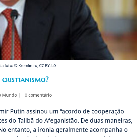
da foto: © Kremlin.ru, CC BY 4.0
 cristianismo?
Comentários
 o Mundo
0 comentário
do
post:
imir Putin assinou um “acordo de cooperação
tes do Talibã do Afeganistão. De duas maneiras,
 No entanto, a ironia geralmente acompanha o