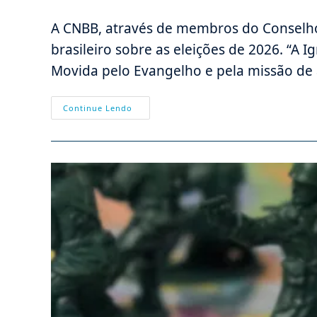
do
publicado:
do
post:
post:
A CNBB, através de membros do Consel
brasileiro sobre as eleições de 2026. “A I
Movida pelo Evangelho e pela missão de 
CNBB,
Continue Lendo
Eleições
E
Omissões
Para
A
Esquerda