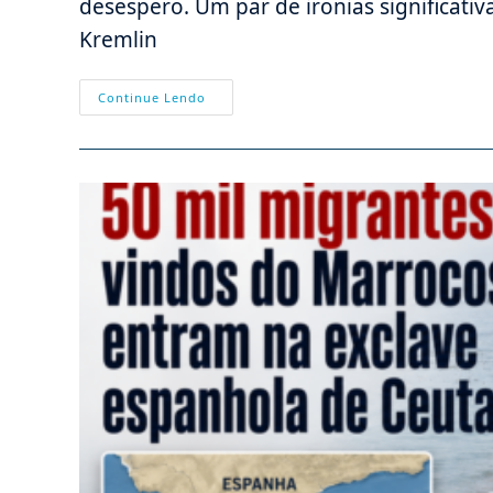
desespero. Um par de ironias significativ
Kremlin
Vladimir
Continue Lendo
Putin
É
Um
Campeão
Do
Cristianismo?