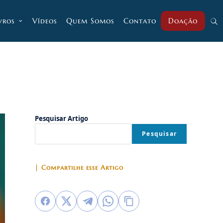
vros
Vídeos
Quem Somos
Contato
Doação
Alt
pesq
do
Pesquisar Artigo
Pesquisar
site
| Compartilhe esse Artigo