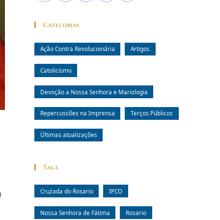
Categorias
Ação Contra Revolucionária
Artigos
Catolicismo
Devoção a Nossa Senhora e Mariologia
Repercussões na Imprensa
Terços Públicos
Últimas atualizações
Tags
Cruzada do Rosario
IPCO
a
Nossa Senhora de Fátima
Rosario