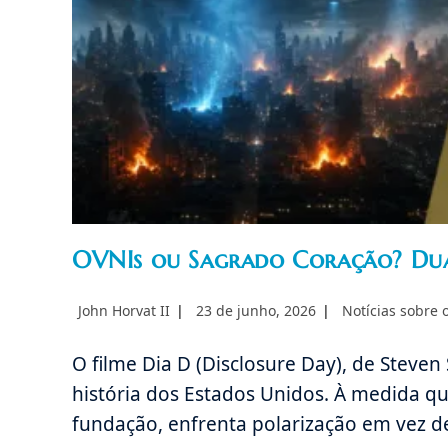
OVNIs ou Sagrado Coração? Duas
Autor
Post
Categoria
John Horvat II
23 de junho, 2026
Notícias sobre
do
publicado:
do
post:
post:
O filme Dia D (Disclosure Day), de Stev
história dos Estados Unidos. À medida qu
fundação, enfrenta polarização em vez 