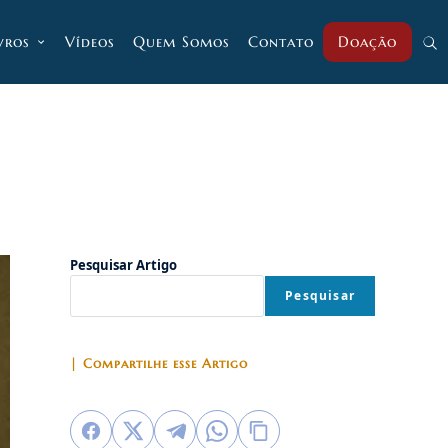
vros
Vídeos
Quem Somos
Contato
Doação
Alt
pesq
do
Pesquisar Artigo
site
Pesquisar
| Compartilhe esse Artigo