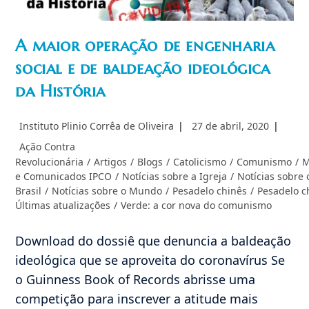
A maior operação de engenharia
social e de baldeação ideológica
da História
Autor
Post
Instituto Plinio Corrêa de Oliveira
27 de abril, 2020
do
publicado:
Categoria
Ação Contra
post:
do
Revolucionária
/
Artigos
/
Blogs
/
Catolicismo
/
Comunismo
/
M
post:
e Comunicados IPCO
/
Notícias sobre a Igreja
/
Notícias sobre 
Brasil
/
Notícias sobre o Mundo
/
Pesadelo chinês
/
Pesadelo c
Últimas atualizações
/
Verde: a cor nova do comunismo
Download do dossiê que denuncia a baldeação
ideológica que se aproveita do coronavírus Se
o Guinness Book of Records abrisse uma
competição para inscrever a atitude mais