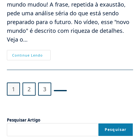
mundo mudou! A frase, repetida à exaustão,
pede uma análise séria do que está sendo
preparado para o futuro. No vídeo, esse "novo
mundo" é descrito com riqueza de detalhes.
Veja o…
URGENTE
Continue Lendo
–
PÓS-
CORONAVÍRUS:
Totalitarismo
Pós-
Socialista
Invade
1
2
3
O
Mundo
Ir para a próxima página
A
Partir
Da
China
Comunista
Pesquisar Artigo
Pesquisar