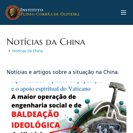
Ir
para
I
NSTITUTO
P
C
O
LINIO
ORRÊA DE
LIVEIRA
o
conteúdo
Notícias da China
>
Notícias da China
Notícias e artigos sobre a situação na China.