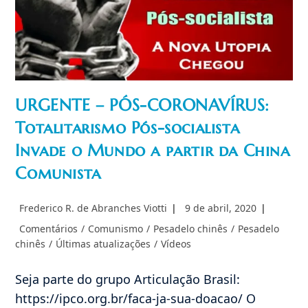
Caixas
(prevenção
De
Epidemia)
URGENTE – PÓS-CORONAVÍRUS:
Totalitarismo Pós-socialista
Invade o Mundo a partir da China
Comunista
Autor
Post
Frederico R. de Abranches Viotti
9 de abril, 2020
do
publicado:
Categoria
Comentários
/
Comunismo
/
Pesadelo chinês
/
Pesadelo
post:
do
chinês
/
Últimas atualizações
/
Vídeos
post:
Seja parte do grupo Articulação Brasil:
https://ipco.org.br/faca-ja-sua-doacao/ O