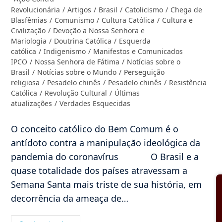
post:
do
Revolucionária
/
Artigos
/
Brasil
/
Catolicismo
/
Chega de
post:
Blasfêmias
/
Comunismo
/
Cultura Católica
/
Cultura e
Civilização
/
Devoção a Nossa Senhora e
Mariologia
/
Doutrina Católica
/
Esquerda
católica
/
Indigenismo
/
Manifestos e Comunicados
IPCO
/
Nossa Senhora de Fátima
/
Notícias sobre o
Brasil
/
Notícias sobre o Mundo
/
Perseguição
religiosa
/
Pesadelo chinês
/
Pesadelo chinês
/
Resistência
Católica
/
Revolução Cultural
/
Últimas
atualizações
/
Verdades Esquecidas
O conceito católico do Bem Comum é o
antídoto contra a manipulação ideológica da
pandemia do coronavírus O Brasil e a
quase totalidade dos países atravessam a
Semana Santa mais triste de sua história, em
decorrência da ameaça de…