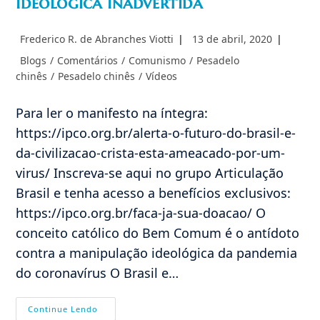
Ideológica Inadvertida
Autor
Post
Frederico R. de Abranches Viotti
13 de abril, 2020
do
publicado:
Categoria
Blogs
/
Comentários
/
Comunismo
/
Pesadelo
post:
do
chinês
/
Pesadelo chinês
/
Vídeos
post:
Para ler o manifesto na íntegra:
https://ipco.org.br/alerta-o-futuro-do-brasil-e-
da-civilizacao-crista-esta-ameacado-por-um-
virus/ Inscreva-se aqui no grupo Articulação
Brasil e tenha acesso a benefícios exclusivos:
https://ipco.org.br/faca-ja-sua-doacao/ O
conceito católico do Bem Comum é o antídoto
contra a manipulação ideológica da pandemia
do coronavírus O Brasil e…
ALERTA:
Continue Lendo
O