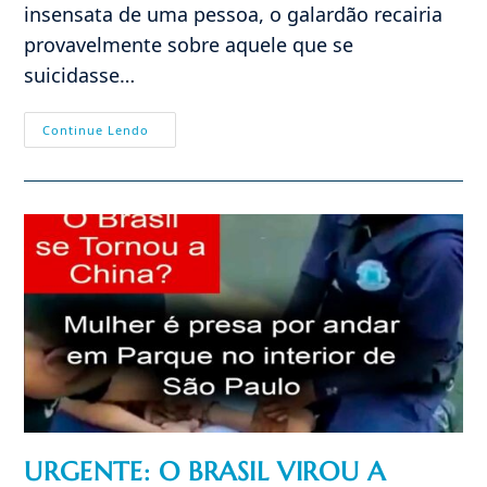
insensata de uma pessoa, o galardão recairia
provavelmente sobre aquele que se
suicidasse…
A
Continue Lendo
Maior
Operação
De
Engenharia
Social
E
De
Baldeação
Ideológica
Da
História
URGENTE: O BRASIL VIROU A