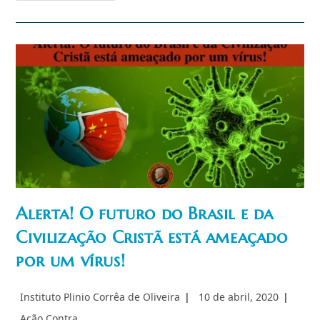
Brasil
E
O
Mundo
Passam
Por
Uma
Ameaça
Sem
Precedentes
–
Baldeação
Ideológica
Inadvertida
Alerta! O futuro do Brasil e da
Civilização Cristã está ameaçado
por um vírus!
Autor
Post
Instituto Plinio Corrêa de Oliveira
10 de abril, 2020
do
publicado:
Categoria
Ação Contra