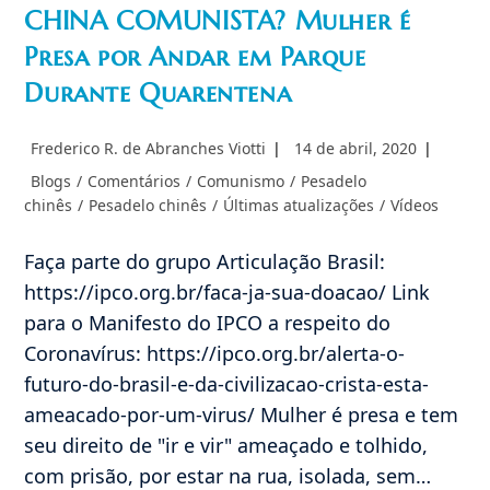
CHINA COMUNISTA? Mulher é
Presa por Andar em Parque
Durante Quarentena
Autor
Post
Frederico R. de Abranches Viotti
14 de abril, 2020
do
publicado:
Categoria
Blogs
/
Comentários
/
Comunismo
/
Pesadelo
post:
do
chinês
/
Pesadelo chinês
/
Últimas atualizações
/
Vídeos
post:
Faça parte do grupo Articulação Brasil:
https://ipco.org.br/faca-ja-sua-doacao/ Link
para o Manifesto do IPCO a respeito do
Coronavírus: https://ipco.org.br/alerta-o-
futuro-do-brasil-e-da-civilizacao-crista-esta-
ameacado-por-um-virus/ Mulher é presa e tem
seu direito de "ir e vir" ameaçado e tolhido,
com prisão, por estar na rua, isolada, sem…