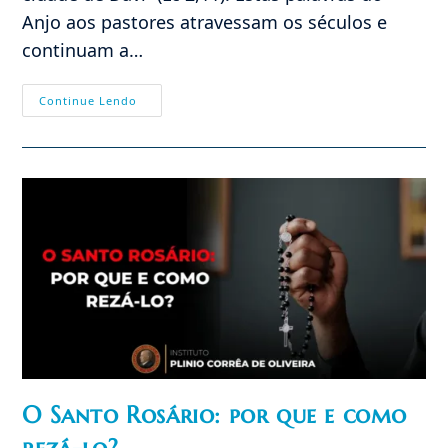
Anjo aos pastores atravessam os séculos e
continuam a…
“Não
Continue Lendo
Temais”:
O
Natal
Como
Manifestação
Do
Amor
Eterno
O Santo Rosário: por que e como