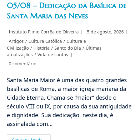
05/08 – Dedicação da Basílica de
Santa Maria das Neves
Autor
Post
Instituto Plinio Corrêa de Oliveira
5 de agosto, 2026
do
publicado:
Categoria
Artigos
/
Cultura Católica
/
Cultura e
post:
do
Civilização
/
História
/
Santo do Dia
/
Últimas
post:
atualizações
/
Vida de santos
Comentários
0 comentário
do
post:
Santa Maria Maior é uma das quatro grandes
basílicas de Roma, a maior igreja mariana da
Cidade Eterna. Chama-se “maior” desde o
século VIII ou IX, por causa da sua antiguidade
e dignidade. Sua dedicação, neste dia, é
assinalada com…
05/08
Continue Lendo