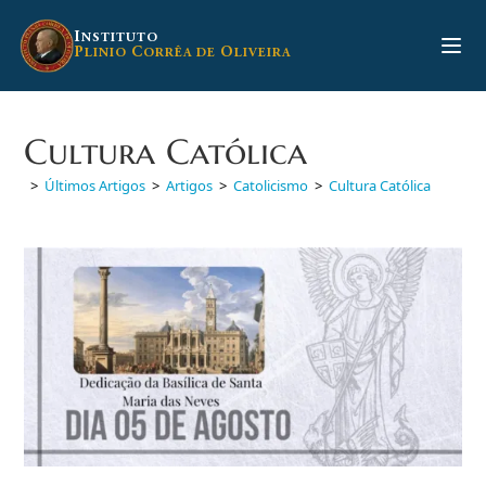
Ir
para
I
NSTITUTO
P
C
O
LINIO
ORRÊA DE
LIVEIRA
o
conteúdo
Cultura Católica
>
Últimos Artigos
>
Artigos
>
Catolicismo
>
Cultura Católica