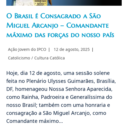
O Brasil é Consagrado a São
Miguel Arcanjo – Comandante
máximo das forças do nosso país
Autor
Post
Ação Jovem do IPCO
12 de agosto, 2025
do
publicado:
Categoria
Catolicismo
/
Cultura Católica
post:
do
post:
Hoje, dia 12 de agosto, uma sessão solene
feita no Plenário Ulysses Guimarães, Brasília,
DF, homenageou Nossa Senhora Aparecida,
como Rainha, Padroeira e Generalíssima do
nosso Brasil; também com uma honraria e
consagração a São Miguel Arcanjo, como
Comandante máximo…