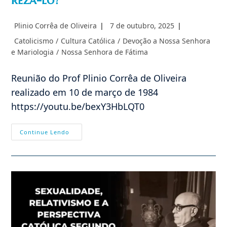
rezá-lo?
Autor
Post
Plinio Corrêa de Oliveira
7 de outubro, 2025
do
publicado:
Categoria
Catolicismo
/
Cultura Católica
/
Devoção a Nossa Senhora
post:
do
e Mariologia
/
Nossa Senhora de Fátima
post:
Reunião do Prof Plinio Corrêa de Oliveira
realizado em 10 de março de 1984
https://youtu.be/bexY3HbLQT0
O
Continue Lendo
Santo
Rosário:
Por
Que
E
Como
Rezá-
Lo?