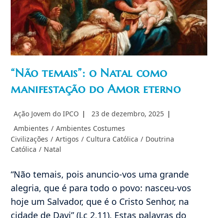
Igreja
“Não temais”: o Natal como
manifestação do Amor eterno
Autor
Post
Ação Jovem do IPCO
23 de dezembro, 2025
do
publicado:
Categoria
Ambientes
/
Ambientes Costumes
post:
do
Civilizações
/
Artigos
/
Cultura Católica
/
Doutrina
post:
Católica
/
Natal
“Não temais, pois anuncio-vos uma grande
alegria, que é para todo o povo: nasceu-vos
hoje um Salvador, que é o Cristo Senhor, na
cidade de Davi” (Lc 2,11). Estas palavras do