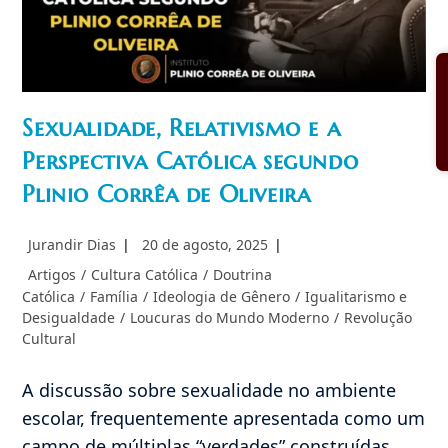
Sexualidade, Relativismo e a
Perspectiva Católica segundo
Plinio Corrêa de Oliveira
Autor
Post
Jurandir Dias
20 de agosto, 2025
do
publicado:
Categoria
Artigos
/
Cultura Católica
/
Doutrina
post:
do
Católica
/
Família
/
Ideologia de Gênero
/
Igualitarismo e
post:
Desigualdade
/
Loucuras do Mundo Moderno
/
Revolução
Cultural
A discussão sobre sexualidade no ambiente
escolar, frequentemente apresentada como um
campo de múltiplas “verdades” construídas