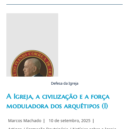
Lgbt
Violenta
Consciência
Católica
Defesa da Igreja
A Igreja, a civilização e a força
Imagem não
encontrada
moduladora dos arquétipos (I)
Autor
Post
Marcos Machado
10 de setembro, 2025
do
publicado:
Categoria