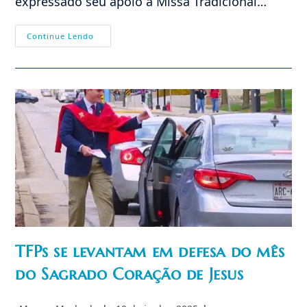
expressado seu apoio a Missa Tradicional…
Bispo
Continue Lendo
De
Ohio
Exalta
A
Beleza
Transcendente
Da
Missa
Tridentina
TFPs se levantam em defesa do mês
do Sagrado Coração de Jesus
Autor
Post