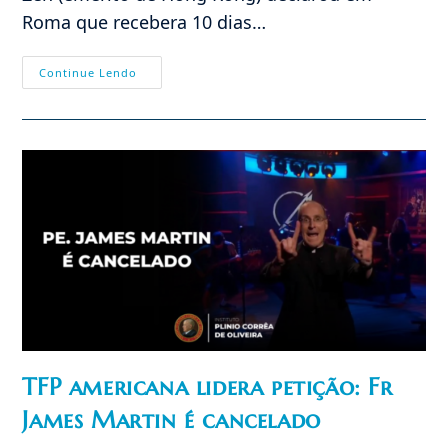
Roma que recebera 10 dias…
Leão
Continue Lendo
XIV
E
A
Realidade
Da
Igreja
Na
China
TFP americana lidera petição: Fr
James Martin é cancelado