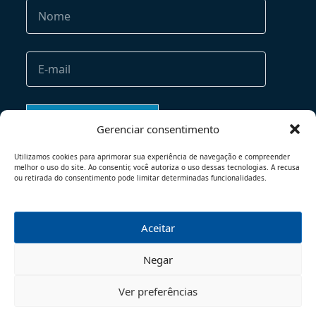
Gerenciar consentimento
Utilizamos cookies para aprimorar sua experiência de navegação e compreender
melhor o uso do site. Ao consentir, você autoriza o uso dessas tecnologias. A recusa
ou retirada do consentimento pode limitar determinadas funcionalidades.
Aceitar
TERMOS DE USO
POLÍTICA DE PRIVACIDADE
Negar
© 2026 - TODOS OS DIREITOS RESERVADOS
Ver preferências