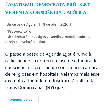
Fanatismo democrata pró lgbt
violenta consciência católica
Autor
Post
Barcelos de Aguiar
8 de abril, 2026
do
publicado:
Categoria
"Preconceito" e
post:
do
"Discriminação"
/
Artigos
/
Família
/
Notícias sobre a
post:
Igreja
/
Revolução Cultural
O passo a passo da Agenda Lgbt é rumo à
radicalidade. Já entrou na fase de ditadura de
consciência. Opressão da consciência católica
de religiosas em hospitais. Vejamos mais esse
exemplo atingindo um Instituto Católico das
Irmãs Dominicanas (NY) que,…
Fanatismo
Continue Lendo
Democrata
Pró