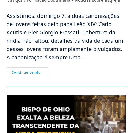
Artigos
/
Formação Doutrinária
/
Notícias sobre a Igreja
post:
do
post:
Assistimos, domingo 7, a duas canonizações
de jovens feitas pelo papa Leão XIV: Carlo
Acutis e Pier Giorgio Frassati. Cobertura da
mídia não faltou, detalhes da vida de cada um
desses jovens foram amplamente divulgados.
A canonização é sempre uma…
A
Continue Lendo
Igreja,
A
Civilização
E
A
Força
Moduladora
Dos
Arquétipos
(I)