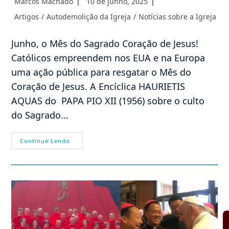
Marcos Machado
10 de junho, 2025
do
publicado:
Categoria
Artigos
/
Autodemolição da Igreja
/
Notícias sobre a Igreja
post:
do
post:
Junho, o Mês do Sagrado Coração de Jesus!
Católicos empreendem nos EUA e na Europa
uma ação pública para resgatar o Mês do
Coração de Jesus. A Encíclica HAURIETIS
AQUAS do PAPA PIO XII (1956) sobre o culto
do Sagrado…
TFPs
Continue Lendo
Se
Levantam
Em
Defesa
Do
Mês
Do
Sagrado
Coração
De
Jesus