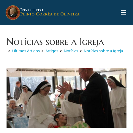
Ir
para
I
NSTITUTO
P
C
O
LINIO
ORRÊA DE
LIVEIRA
o
conteúdo
Notícias sobre a Igreja
>
Últimos Artigos
>
Artigos
>
Notícias
>
Notícias sobre a Igreja