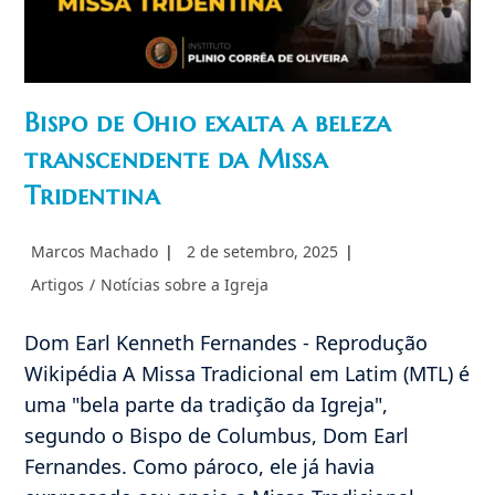
Bispo de Ohio exalta a beleza
transcendente da Missa
Tridentina
Autor
Post
Marcos Machado
2 de setembro, 2025
do
publicado:
Categoria
Artigos
/
Notícias sobre a Igreja
post:
do
post:
Dom Earl Kenneth Fernandes - Reprodução
Wikipédia A Missa Tradicional em Latim (MTL) é
uma "bela parte da tradição da Igreja",
segundo o Bispo de Columbus, Dom Earl
Fernandes. Como pároco, ele já havia