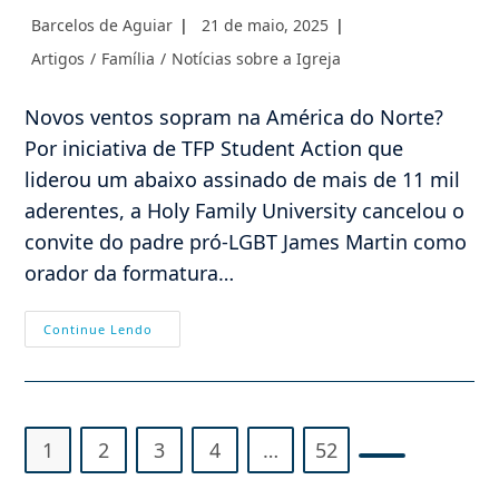
Autor
Post
Barcelos de Aguiar
21 de maio, 2025
do
publicado:
Categoria
Artigos
/
Família
/
Notícias sobre a Igreja
post:
do
post:
Novos ventos sopram na América do Norte?
Por iniciativa de TFP Student Action que
liderou um abaixo assinado de mais de 11 mil
aderentes, a Holy Family University cancelou o
convite do padre pró-LGBT James Martin como
orador da formatura…
TFP
Continue Lendo
Americana
Lidera
Petição:
Fr
James
Martin
É
1
2
3
4
…
52
Cancelado
Ir para a próx