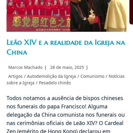
Leão XIV e a realidade da Igreja na
China
Autor
Post
Marcos Machado
28 de maio, 2025
do
publicado:
Categoria
Artigos
/
Autodemolição da Igreja
/
Comunismo
/
Notícias
post:
do
sobre a Igreja
/
Pesadelo chinês
post:
Todos notamos a ausência de bispos chineses
nos funerais do papa Francisco! Alguma
delegação da China comunista nos funerais ou
nas cerimônias oficiais de Leão XIV? O Cardeal
Zen (emérito de Hong Kong) declarou em