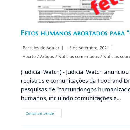
Fetos humanos abortados para
Autor
Post
Barcelos de Aguiar
16 de setembro, 2021
do
publicado:
Categoria
Aborto
/
Artigos
/
Notícias comentadas
/
Notícias sob
post:
do
post:
(Judicial Watch) - Judicial Watch anuncio
registros e comunicações da Food and D
pesquisas de "camundongos humanizados"
humanos, incluindo comunicações e…
Fetos
Continue Lendo
Humanos
Abortados
Para
“camundongos