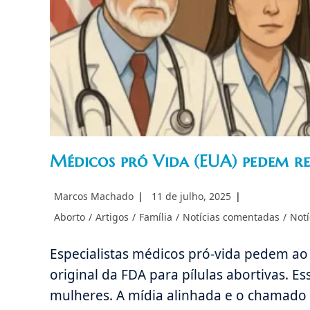
Médicos pró Vida (EUA) pedem re
Autor
Post
Marcos Machado
11 de julho, 2025
do
publicado:
Categoria
Aborto
/
Artigos
/
Família
/
Notícias comentadas
/
Notí
post:
do
post:
Especialistas médicos pró-vida pedem ao
original da FDA para pílulas abortivas. E
mulheres. A mídia alinhada e o chamado 