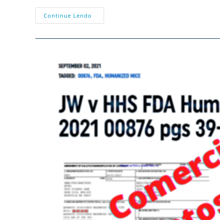
Médicos
Continue Lendo
Pró
Vida
(EUA)
Pedem
Revisão
Da
Pílula
Abortiva