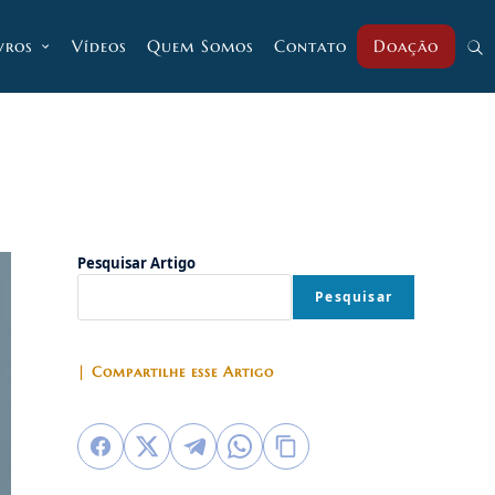
vros
Vídeos
Quem Somos
Contato
Doação
Alt
pesq
do
Pesquisar Artigo
Pesquisar
site
| Compartilhe esse Artigo