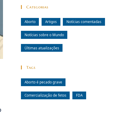
Categorias
Aborto
Artigos
Notícias comentadas
Notícias sobre o Mundo
Últimas atualizações
Tags
Aborto é pecado grave
Comercialização de fetos
FDA
o