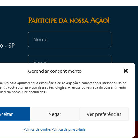
Participe da nossa Ação!
o - SP
rg.br
Gerenciar consentimento
ookies para aprimorar sua experiência de navegação e compreender melhor o uso do
sentir, você autoriza o uso dessas tecnologias. A recusa ou retirada do consentimento
 determinadas funcionalidades.
Aceitar
Negar
Ver preferências
Política de Cookies
Política de privacidade
TERMOS DE USO
POLÍTICA DE PRIVACIDADE