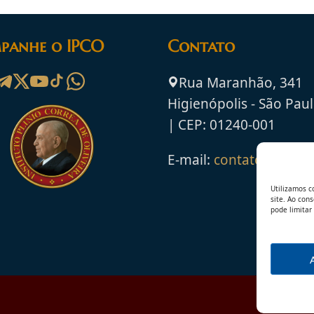
panhe o IPCO
Contato
Rua Maranhão, 341
Higienópolis - São Paul
| CEP: 01240-001
E-mail:
contato@ipco.o
Utilizamos c
site. Ao con
pode limitar