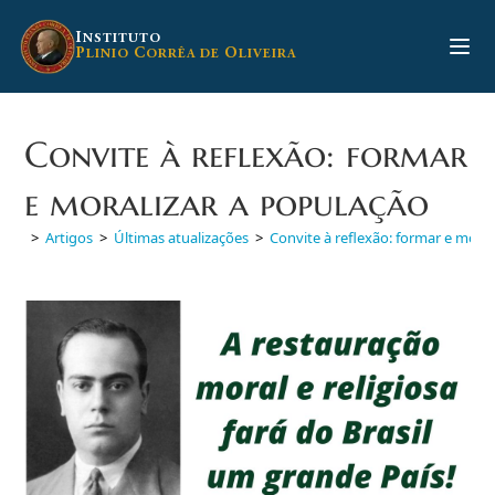
Ir
para
I
NSTITUTO
P
C
O
LINIO
ORRÊA DE
LIVEIRA
o
conteúdo
Convite à reflexão: formar
e moralizar a população
>
Artigos
>
Últimas atualizações
>
Convite à reflexão: formar e mora