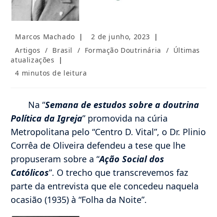
Autor
Post
Marcos Machado
2 de junho, 2023
do
publicado:
Categoria
Artigos
/
Brasil
/
Formação Doutrinária
/
Últimas
post:
do
atualizações
post:
Tempo
4 minutos de leitura
de
leitura:
Na “
Semana de estudos sobre a doutrina
Política da Igreja
” promovida na cúria
Metropolitana pelo “Centro D. Vital”, o Dr. Plinio
Corrêa de Oliveira defendeu a tese que lhe
propuseram sobre a “
Ação Social dos
Católicos
”. O trecho que transcrevemos faz
parte da entrevista que ele concedeu naquela
ocasião (1935) à “Folha da Noite”.