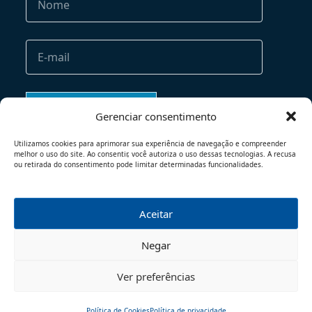
Gerenciar consentimento
Utilizamos cookies para aprimorar sua experiência de navegação e compreender
melhor o uso do site. Ao consentir, você autoriza o uso dessas tecnologias. A recusa
ou retirada do consentimento pode limitar determinadas funcionalidades.
Aceitar
TERMOS DE USO
POLÍTICA DE PRIVACIDADE
Negar
© 2026 - TODOS OS DIREITOS RESERVADOS
Ver preferências
Política de Cookies
Política de privacidade