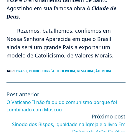
Agostinho em sua famosa obra
A Cidade de
Deus
.
Rezemos, batalhemos, confiemos em
Nossa Senhora Aparecida em que o Brasil
ainda será um grande País a exportar um
modelo de Catolicismo, de Valores Morais.
TAGS
:
BRASIL
,
PLINIO CORRÊA DE OLIVEIRA
,
RESTAURAÇÃO MORAL
Post anterior
Leia
mais
O Vaticano II não falou do comunismo porque foi
artigos
combinado com Moscou
Próximo post
Sínodo dos Bispos, igualdade na Igreja e o livro Em
Defesa da Ação Católica