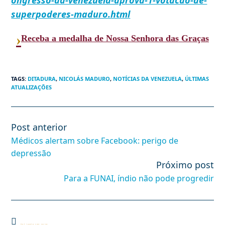
ongresso-da-venezuela-aprova-1-votacao-de-
superpoderes-maduro.html
›
Receba a medalha de Nossa Senhora das Graças
TAGS
:
DITADURA
,
NICOLÁS MADURO
,
NOTÍCIAS DA VENEZUELA
,
ÚLTIMAS
ATUALIZAÇÕES
Post anterior
Leia
mais
Médicos alertam sobre Facebook: perigo de
artigos
depressão
Próximo post
Para a FUNAI, índio não pode progredir
Você também pode gostar