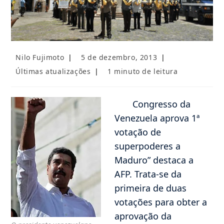
Autor
Post
Nilo Fujimoto
5 de dezembro, 2013
do
publicado:
Categoria
Tempo
Últimas atualizações
1 minuto de leitura
post:
do
de
post:
leitura:
Congresso da
Venezuela aprova 1ª
votação de
superpoderes a
Maduro” destaca a
AFP. Trata-se da
primeira de duas
votações para obter a
aprovação da