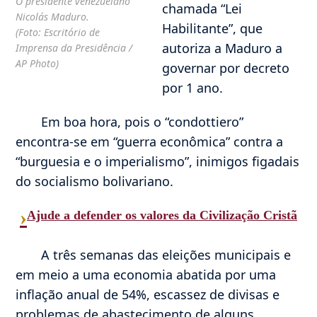
O presidente venezuelano
chamada “Lei
Nicolás Maduro.
Habilitante”, que
(Foto: Escritório de
autoriza a Maduro a
Imprensa da Presidência /
AP Photo)
governar por decreto
por 1 ano.
Em boa hora, pois o “condottiero”
encontra-se em “guerra econômica” contra a
“burguesia e o imperialismo”, inimigos figadais
do socialismo bolivariano.
›
Ajude a defender os valores da Civilização Cristã
A três semanas das eleições municipais e
em meio a uma economia abatida por uma
inflação anual de 54%, escassez de divisas e
problemas de abastecimento de alguns