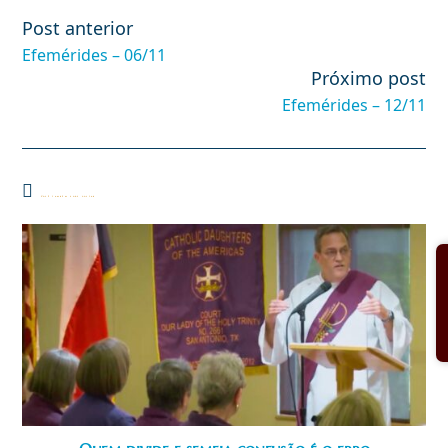
Post anterior
Leia
mais
Efemérides – 06/11
artigos
Próximo post
Efemérides – 12/11
Você também pode gostar