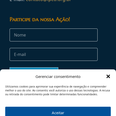
Participe da nossa Ação!
Gerenciar consentimento
Utilizamos cookies para aprimorar sua experiência de navegação e compreender
melhor o uso do site. Ao consentir, você autoriza o uso dessas tecnologias. A recusa
ou retirada do consentimento pode limitar determinadas funcionalidades.
Aceitar
TERMOS DE USO
POLÍTICA DE PRIVACIDADE