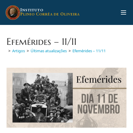
Ir
para
I
NSTITUTO
P
C
O
LINIO
ORRÊA DE
LIVEIRA
o
conteúdo
Efemérides – 11/11
>
Artigos
>
Últimas atualizações
>
Efemérides – 11/11