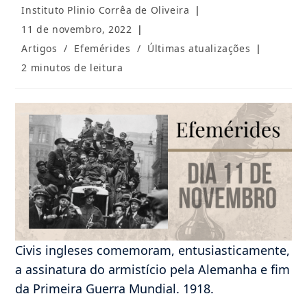
Autor
Instituto Plinio Corrêa de Oliveira
do
Post
11 de novembro, 2022
post:
publicado:
Categoria
Artigos
/
Efemérides
/
Últimas atualizações
do
Tempo
2 minutos de leitura
post:
de
leitura:
Civis ingleses comemoram, entusiasticamente,
a assinatura do armistício pela Alemanha e fim
da Primeira Guerra Mundial. 1918.