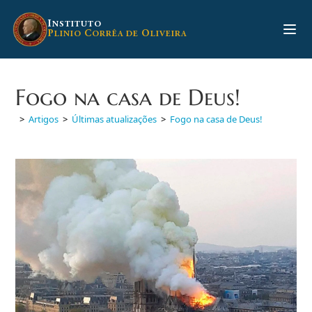
Ir
para
I
NSTITUTO
P
C
O
LINIO
ORRÊA DE
LIVEIRA
o
conteúdo
Fogo na casa de Deus!
>
Artigos
>
Últimas atualizações
>
Fogo na casa de Deus!