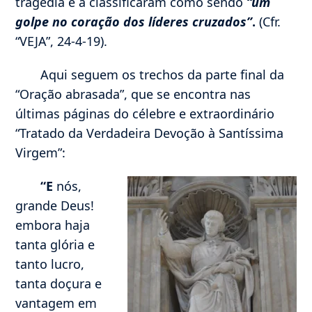
tragédia e a classificaram como sendo
“um
golpe no coração dos líderes cruzados”
.
(Cfr.
“VEJA”, 24-4-19).
Aqui seguem os trechos da parte final da
“Oração abrasada”, que se encontra nas
últimas páginas do célebre e extraordinário
“Tratado da Verdadeira Devoção à Santíssima
Virgem”:
“E
nós,
grande Deus!
embora haja
tanta glória e
tanto lucro,
tanta doçura e
vantagem em