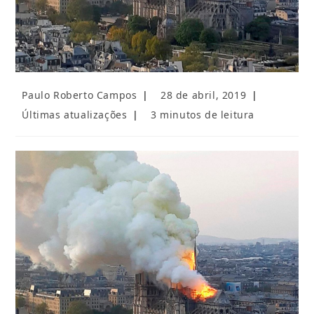
Autor
Post
Paulo Roberto Campos
28 de abril, 2019
do
publicado:
Categoria
Tempo
Últimas atualizações
3 minutos de leitura
post:
do
de
post:
leitura: