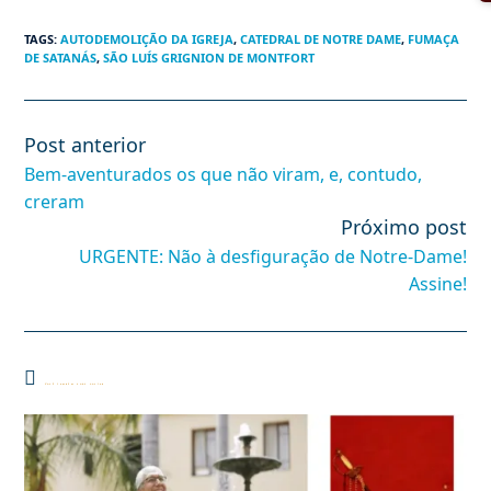
TAGS
:
AUTODEMOLIÇÃO DA IGREJA
,
CATEDRAL DE NOTRE DAME
,
FUMAÇA
DE SATANÁS
,
SÃO LUÍS GRIGNION DE MONTFORT
Post anterior
Leia
mais
Bem-aventurados os que não viram, e, contudo,
artigos
creram
Próximo post
URGENTE: Não à desfiguração de Notre-Dame!
Assine!
Você também pode gostar