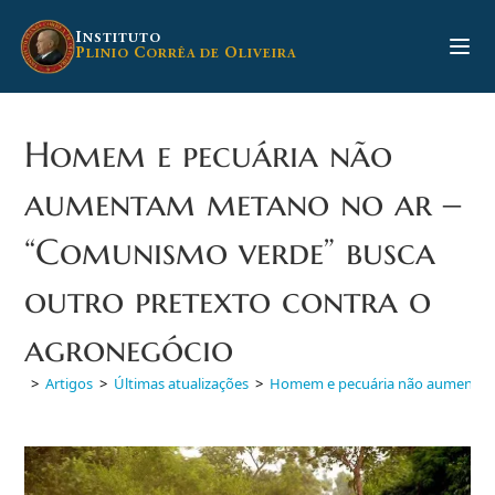
Ir
para
I
NSTITUTO
P
C
O
LINIO
ORRÊA DE
LIVEIRA
o
conteúdo
Homem e pecuária não
aumentam metano no ar ‒
“Comunismo verde” busca
outro pretexto contra o
agronegócio
>
Artigos
>
Últimas atualizações
>
Homem e pecuária não aumentam 