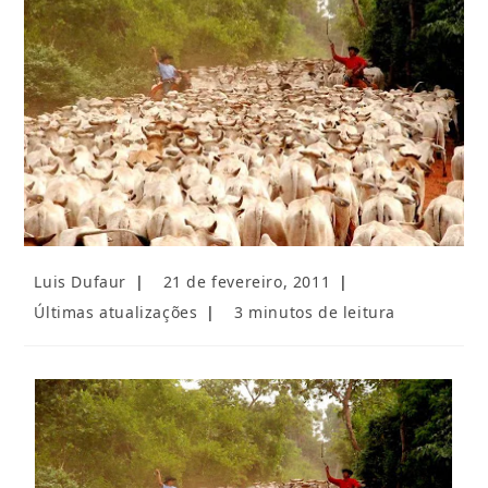
Autor
Post
Luis Dufaur
21 de fevereiro, 2011
do
publicado:
Categoria
Tempo
Últimas atualizações
3 minutos de leitura
post:
do
de
post:
leitura: