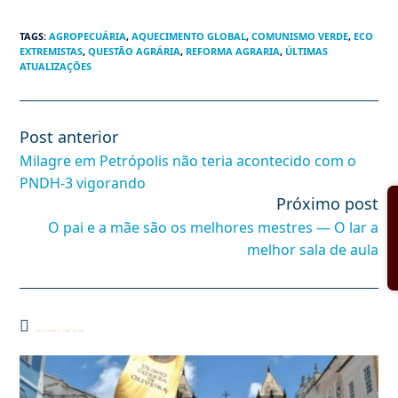
TAGS
:
AGROPECUÁRIA
,
AQUECIMENTO GLOBAL
,
COMUNISMO VERDE
,
ECO
EXTREMISTAS
,
QUESTÃO AGRÁRIA
,
REFORMA AGRARIA
,
ÚLTIMAS
ATUALIZAÇÕES
Post anterior
Leia
mais
Milagre em Petrópolis não teria acontecido com o
artigos
PNDH-3 vigorando
Próximo post
O pai e a mãe são os melhores mestres — O lar a
melhor sala de aula
Você também pode gostar