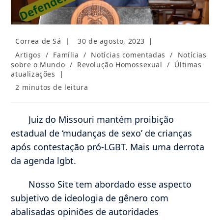
Autor
Post
Correa de Sá
30 de agosto, 2023
do
publicado:
Categoria
Artigos
/
Família
/
Notícias comentadas
/
Notícias
post:
do
sobre o Mundo
/
Revolução Homossexual
/
Últimas
post:
atualizações
Tempo
2 minutos de leitura
de
leitura:
Juiz do Missouri mantém proibição
estadual de ‘mudanças de sexo’ de crianças
após contestação pró-LGBT. Mais uma derrota
da agenda lgbt.
Nosso Site tem abordado esse aspecto
subjetivo de ideologia de gênero com
abalisadas opiniões de autoridades