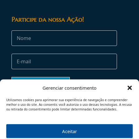
Participe da nossa Ação!
Gerenciar consentimento
Utilizamos cookies para aprimorar sua experiência de navegação e compreender
melhor o uso do site. Ao consentir, você autoriza o uso dessas tecnologias. A recusa
ou retirada do consentimento pode limitar determinadas funcionalidades.
Aceitar
TERMOS DE USO
POLÍTICA DE PRIVACIDADE