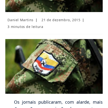
Autor
Post
Daniel Martins
21 de dezembro, 2015
do
publicado:
Tempo
3 minutos de leitura
post:
de
leitura:
Os jornais publicaram, com alarde, mais