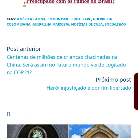
›
Preocupado com os rumos do Brasil?
TAGS
:
AMÉRICA LATINA
,
COMUNISMO
,
CUBA
,
FARC
,
GUERRILHA
COLOMBIANA
,
GUERRILHA MARXISTA
,
NOTÍCIAS DE CUBA
,
SOCIALISMO
Post anterior
Leia
mais
Centenas de milhões de crianças chacinadas na
artigos
China. Será assim no futuro mundo verde cogitado
na COP21?
Próximo post
Herói injustiçado é por fim libertado
Você também pode gostar