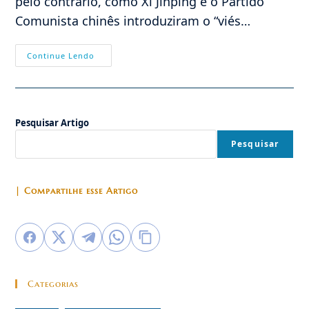
pelo contrário, como Xi Jinping e o Partido
Comunista chinês introduziram o “viés…
“Sinicização”
Continue Lendo
De
Xi
Jinping,
Inclusão
Do
Viés
Pesquisar Artigo
Comunista
Nas
Religiões
Pesquisar
| Compartilhe esse Artigo
Categorias