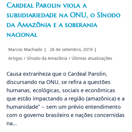
Cardeal Parolin viola a
subsidiariedade na ONU, o Sínodo
da Amazônia e a soberania
nacional
Autor
Post
Marcos Machado
26 de setembro, 2019
do
publicado:
Categoria
Artigos
/
Sínodo da Amazônia
/
Últimas atualizações
post:
do
post:
Causa extranheza que o Cardeal Parolin,
discursando na ONU, se refira a questões
humanas, ecológicas, sociais e econômicas
que estão impactando a região (amazônica) e a
humanidade” -- sem um prévio entendimento
com o governo brasileiro e nações concernidas
na…