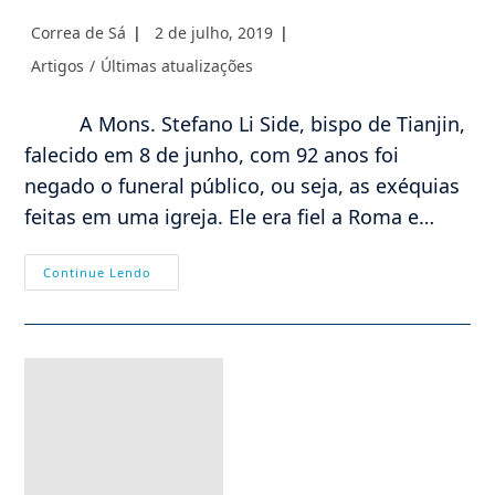
Autor
Post
Correa de Sá
2 de julho, 2019
do
publicado:
Categoria
Artigos
/
Últimas atualizações
post:
do
post:
A Mons. Stefano Li Side, bispo de Tianjin,
falecido em 8 de junho, com 92 anos foi
negado o funeral público, ou seja, as exéquias
feitas em uma igreja. Ele era fiel a Roma e…
China
Continue Lendo
Nega
Funeral
Público
Para
Mons.
Stefano
Li
Side,
Bispo
De
Tianjin