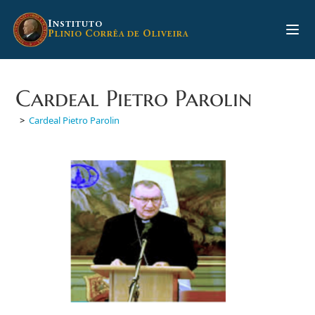
Ir
para
I
NSTITUTO
P
C
O
LINIO
ORRÊA DE
LIVEIRA
o
conteúdo
Cardeal Pietro Parolin
>
Cardeal Pietro Parolin