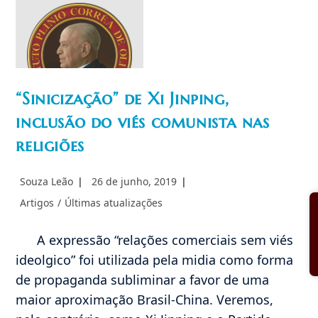
“Sinicização” de Xi Jinping,
Imagem não
inclusão do viés comunista nas
encontrada
religiões
Autor
Post
Souza Leão
26 de junho, 2019
do
publicado:
Categoria
Artigos
/
Últimas atualizações
post:
do
post:
A expressão “relações comerciais sem viés
ideolgico” foi utilizada pela midia como forma
de propaganda subliminar a favor de uma
maior aproximação Brasil-China. Veremos,