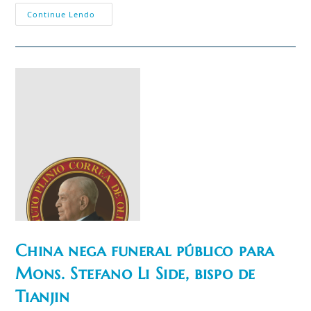
Cardeal
Continue Lendo
Parolin
Viola
A
Subsidiariedade
Na
ONU,
O
Sínodo
Da
Amazônia
E
A
Soberania
Nacional
China nega funeral público para
Imagem não
Mons. Stefano Li Side, bispo de
encontrada
Tianjin