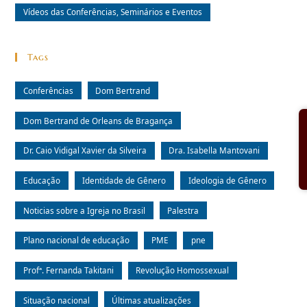
Vídeos das Conferências, Seminários e Eventos
Tags
Conferências
Dom Bertrand
Dom Bertrand de Orleans de Bragança
Dr. Caio Vidigal Xavier da Silveira
Dra. Isabella Mantovani
Educação
Identidade de Gênero
Ideologia de Gênero
Noticias sobre a Igreja no Brasil
Palestra
Plano nacional de educação
PME
pne
Profª. Fernanda Takitani
Revolução Homossexual
Situação nacional
Últimas atualizações