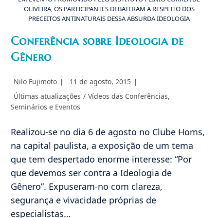
OLIVEIRA, OS PARTICIPANTES DEBATERAM A RESPEITO DOS
PRECEITOS ANTINATURAIS DESSA ABSURDA IDEOLOGIA
Conferência sobre Ideologia de
Gênero
Autor
Post
Nilo Fujimoto
11 de agosto, 2015
do
publicado:
Categoria
Últimas atualizações
/
Vídeos das Conferências,
post:
do
Seminários e Eventos
post:
Realizou-se no dia 6 de agosto no Clube Homs,
na capital paulista, a exposição de um tema
que tem despertado enorme interesse: “Por
que devemos ser contra a Ideologia de
Gênero”. Expuseram-no com clareza,
segurança e vivacidade próprias de
especialistas…