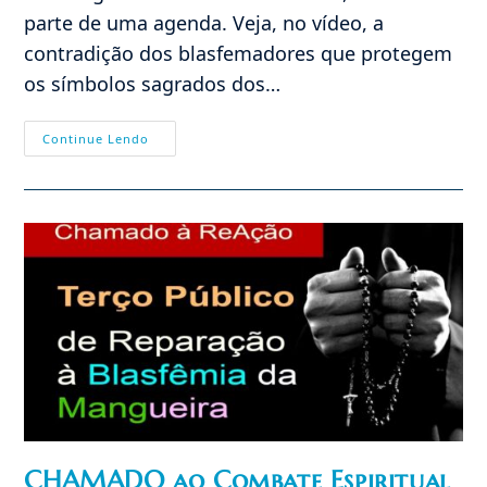
parte de uma agenda. Veja, no vídeo, a
contradição dos blasfemadores que protegem
os símbolos sagrados dos…
Inaugurada
Continue Lendo
A
Era
Das
Blasfêmias?
Contradições
No
Carnaval
E
Revolução
Cultural
Socialista
No
Brasil
CHAMADO ao Combate Espiritual