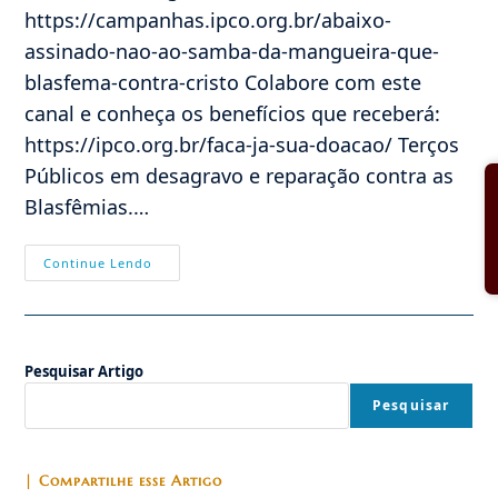
https://campanhas.ipco.org.br/abaixo-
assinado-nao-ao-samba-da-mangueira-que-
blasfema-contra-cristo Colabore com este
canal e conheça os benefícios que receberá:
https://ipco.org.br/faca-ja-sua-doacao/ Terços
Públicos em desagravo e reparação contra as
Blasfêmias.…
CHAMADO
Continue Lendo
Ao
Combate
Espiritual
Nesse
Momento
Histórico
Pesquisar Artigo
Do
Brasil:
REAÇÃO
Pesquisar
À
Blasfêmia
Da
Mangueira
| Compartilhe esse Artigo