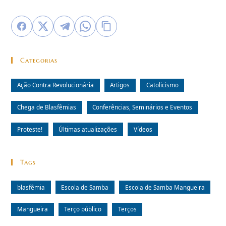
Categorias
Ação Contra Revolucionária
Artigos
Catolicismo
Chega de Blasfêmias
Conferências, Seminários e Eventos
Proteste!
Últimas atualizações
Vídeos
Tags
blasfêmia
Escola de Samba
Escola de Samba Mangueira
Mangueira
Terço público
Terços