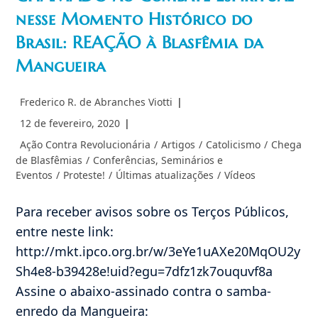
nesse Momento Histórico do
Brasil: REAÇÃO à Blasfêmia da
Mangueira
Autor
Frederico R. de Abranches Viotti
do
Post
12 de fevereiro, 2020
post:
publicado:
Categoria
Ação Contra Revolucionária
/
Artigos
/
Catolicismo
/
Chega
do
de Blasfêmias
/
Conferências, Seminários e
post:
Eventos
/
Proteste!
/
Últimas atualizações
/
Vídeos
Para receber avisos sobre os Terços Públicos,
entre neste link:
http://mkt.ipco.org.br/w/3eYe1uAXe20MqOU2y
Sh4e8-b39428e!uid?egu=7dfz1zk7ouquvf8a
Assine o abaixo-assinado contra o samba-
enredo da Mangueira: