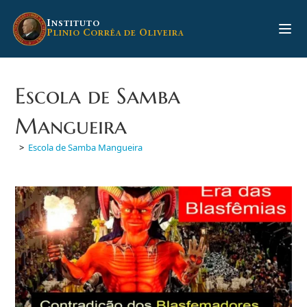
Ir
para
I
NSTITUTO
P
C
O
LINIO
ORRÊA DE
LIVEIRA
o
conteúdo
Escola de Samba
Mangueira
>
Escola de Samba Mangueira