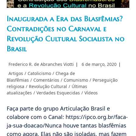
Inaugurada a Era das Blasfêmias?
Contradições no Carnaval e
Revolução Cultural Socialista no
Brasil
Autor
Post
Frederico R. de Abranches Viotti
6 de março, 2020
do
publicado:
Categoria
Artigos
/
Catolicismo
/
Chega de
post:
do
Blasfêmias
/
Comentários
/
Comunismo
/
Perseguição
post:
religiosa
/
Revolução Cultural
/
Últimas
atualizações
/
Verdades Esquecidas
/
Vídeos
Faça parte do grupo Articulação Brasil e
colabore com o Canal: https://ipco.org.br/faca-
ja-sua-doacao/Nunca houve tantas blasfêmias
como agora. Elas não são isoladas, mas fazem