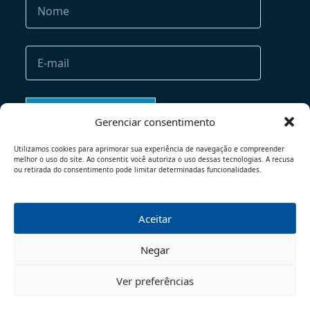
Gerenciar consentimento
Utilizamos cookies para aprimorar sua experiência de navegação e compreender
melhor o uso do site. Ao consentir, você autoriza o uso dessas tecnologias. A recusa
ou retirada do consentimento pode limitar determinadas funcionalidades.
Aceitar
TERMOS DE USO
POLÍTICA DE PRIVACIDADE
Negar
© 2026 - TODOS OS DIREITOS RESERVADOS
Ver preferências