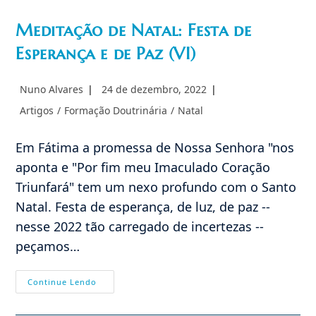
Meditação de Natal: Festa de
Imagem não
Esperança e de Paz (VI)
encontrada
Autor
Post
Nuno Alvares
24 de dezembro, 2022
do
publicado:
Categoria
Artigos
/
Formação Doutrinária
/
Natal
post:
do
post:
Em Fátima a promessa de Nossa Senhora "nos
aponta e "Por fim meu Imaculado Coração
Triunfará" tem um nexo profundo com o Santo
Natal. Festa de esperança, de luz, de paz --
nesse 2022 tão carregado de incertezas --
peçamos…
Meditação
Continue Lendo
De
Natal:
Festa