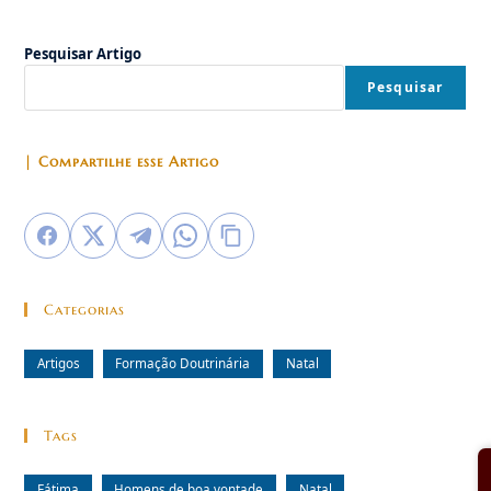
De
Esperança
E
Pesquisar Artigo
De
Paz
(VI)
Pesquisar
| Compartilhe esse Artigo
Categorias
Artigos
Formação Doutrinária
Natal
Tags
Fátima
Homens de boa vontade
Natal