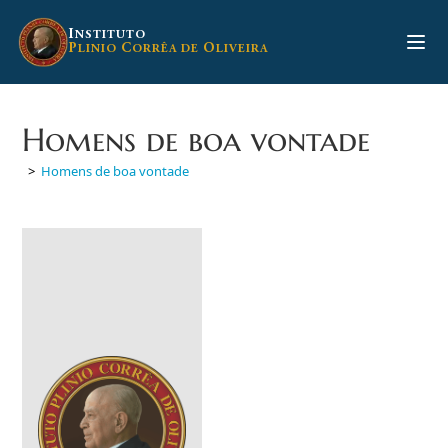
Ir
para
I
NSTITUTO
P
C
O
LINIO
ORRÊA DE
LIVEIRA
o
conteúdo
Homens de boa vontade
>
Homens de boa vontade