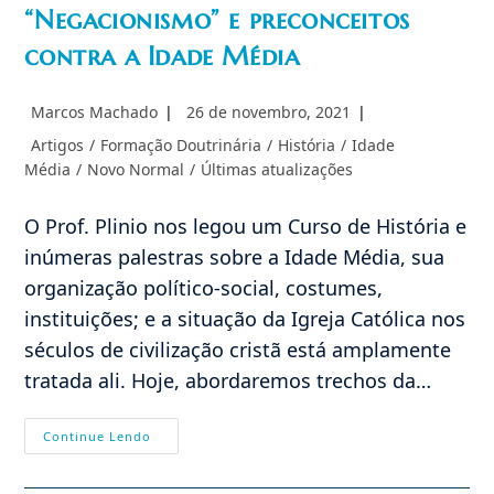
“Negacionismo” e preconceitos
contra a Idade Média
Autor
Post
Marcos Machado
26 de novembro, 2021
do
publicado:
Categoria
Artigos
/
Formação Doutrinária
/
História
/
Idade
post:
do
Média
/
Novo Normal
/
Últimas atualizações
post:
O Prof. Plinio nos legou um Curso de História e
inúmeras palestras sobre a Idade Média, sua
organização político-social, costumes,
instituições; e a situação da Igreja Católica nos
séculos de civilização cristã está amplamente
tratada ali. Hoje, abordaremos trechos da…
“Negacionismo”
Continue Lendo
E
Preconceitos
Contra