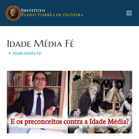
Ir
para
I
NSTITUTO
P
C
O
LINIO
ORRÊA DE
LIVEIRA
o
conteúdo
Idade Média Fé
>
Idade Média Fé