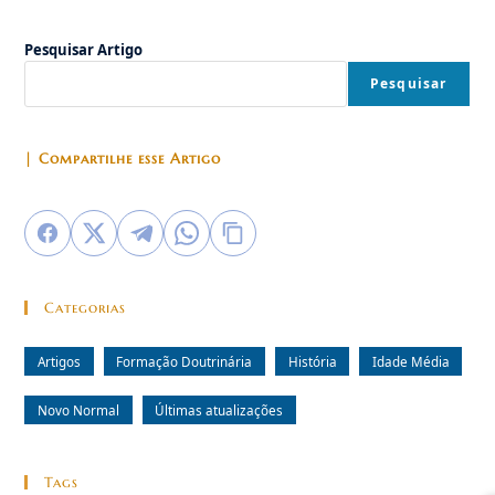
A
Idade
Média
Pesquisar Artigo
Pesquisar
| Compartilhe esse Artigo
Categorias
Artigos
Formação Doutrinária
História
Idade Média
Novo Normal
Últimas atualizações
Tags