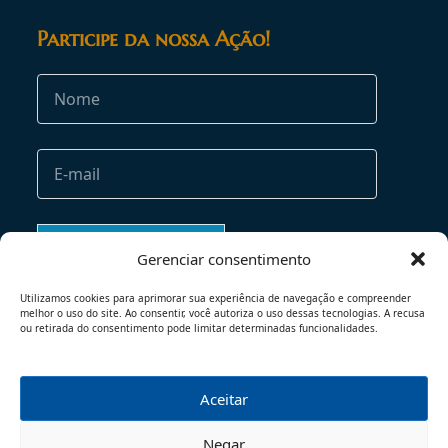
Participe da nossa Ação!
Gerenciar consentimento
Utilizamos cookies para aprimorar sua experiência de navegação e compreender
melhor o uso do site. Ao consentir, você autoriza o uso dessas tecnologias. A recusa
ou retirada do consentimento pode limitar determinadas funcionalidades.
Aceitar
TERMOS DE USO
POLÍTICA DE PRIVACIDADE
Negar