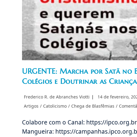
URGENTE: Marcha por Satã no Br
Colégios e Doutrinar as Criança
Autor
Post
Frederico R. de Abranches Viotti
14 de fevereiro, 20
do
publicado:
Categoria
Artigos
/
Catolicismo
/
Chega de Blasfêmias
/
Comentá
post:
do
post:
Colabore com o Canal: https://ipco.org.b
Mangueira: https://campanhas.ipco.org.