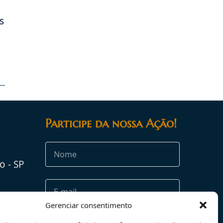
s
Participe da nossa Ação!
o - SP
rg.br
Gerenciar consentimento