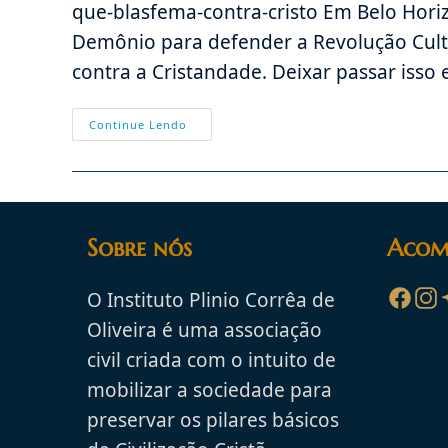
que-blasfema-contra-cristo Em Belo Hori
Demônio para defender a Revolução Cult
contra a Cristandade. Deixar passar iss
URGENTE:
Continue Lendo
Marcha
Por
Satã
No
Brasil
Quer
Levar
O
Sobre nós
Acom
Demônio
Para
Os
Colégios
O Instituto Plinio Corrêa de
E
Doutrinar
Oliveira é uma associação
As
Crianças
civil criada com o intuito de
mobilizar a sociedade para
preservar os pilares básicos