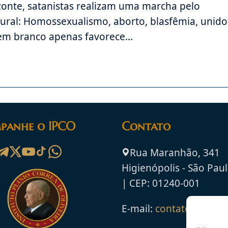
zonte, satanistas realizam uma marcha pelo
ural: Homossexualismo, aborto, blasfêmia, unido
o em branco apenas favorece…
panhe o IPCO
Contato
Rua Maranhão, 341
Higienópolis - São Paul
| CEP: 01240-001
E-mail:
contato@ipco.o