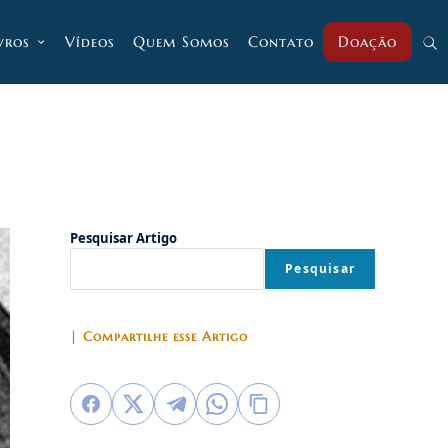
vros
Vídeos
Quem Somos
Contato
Doação
Alt
pesq
do
Pesquisar Artigo
Pesquisar
site
| Compartilhe esse Artigo