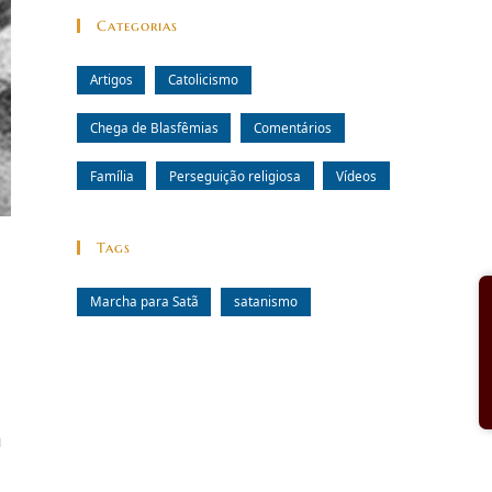
Categorias
Artigos
Catolicismo
Chega de Blasfêmias
Comentários
Família
Perseguição religiosa
Vídeos
Tags
Marcha para Satã
satanismo
a