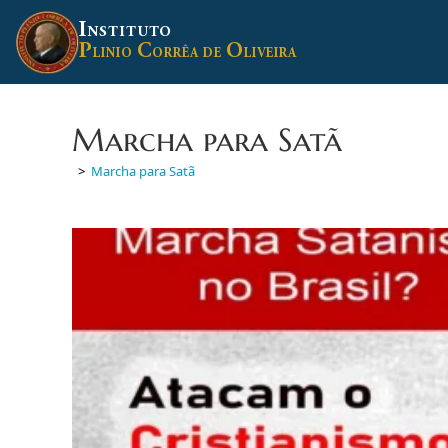
Ir
I
para
NSTITUTO
P
C
O
o
LINIO
ORRÊA DE
LIVEIRA
conteúdo
Marcha para Satã
>
Marcha para Satã