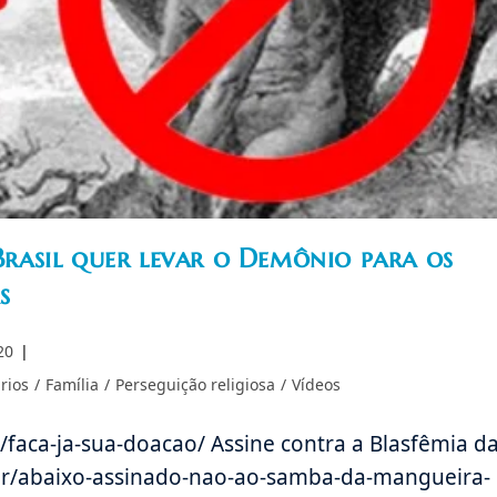
asil quer levar o Demônio para os
s
20
rios
/
Família
/
Perseguição religiosa
/
Vídeos
r/faca-ja-sua-doacao/ Assine contra a Blasfêmia d
br/abaixo-assinado-nao-ao-samba-da-mangueira-