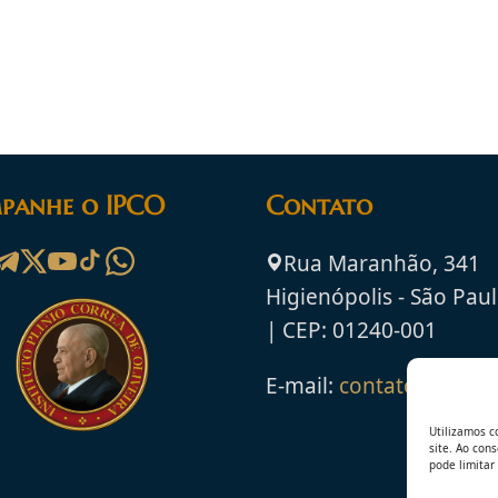
panhe o IPCO
Contato
Rua Maranhão, 341
Higienópolis - São Paul
| CEP: 01240-001
E-mail:
contato@ipco.o
Utilizamos c
site. Ao con
pode limitar