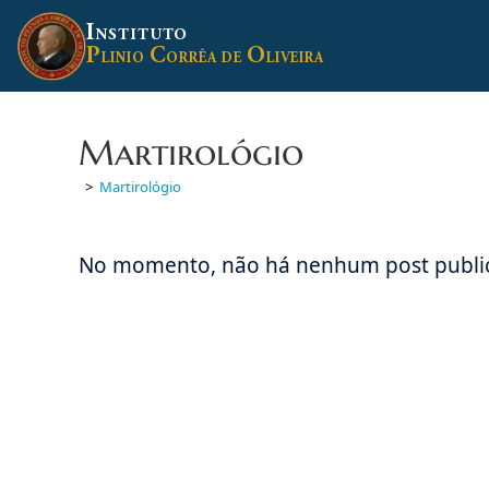
Ir
I
para
NSTITUTO
P
C
O
o
LINIO
ORRÊA DE
LIVEIRA
conteúdo
Martirológio
>
Martirológio
No momento, não há nenhum post public