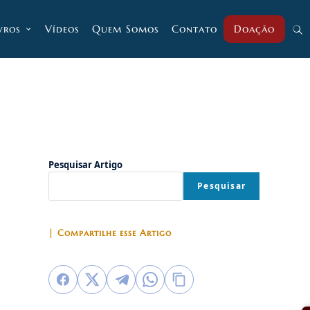
vros
Vídeos
Quem Somos
Contato
Doação
Alt
pesq
do
Pesquisar Artigo
Pesquisar
site
| Compartilhe esse Artigo