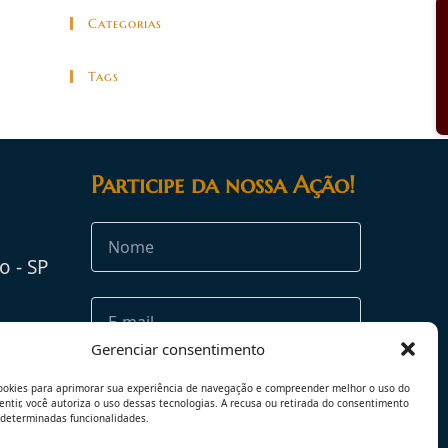
Categorias
Tags
Participe da nossa Ação!
o - SP
rg.br
Gerenciar consentimento
ookies para aprimorar sua experiência de navegação e compreender melhor o uso do
sentir, você autoriza o uso dessas tecnologias. A recusa ou retirada do consentimento
 determinadas funcionalidades.