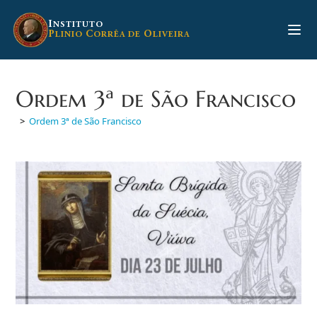
Ir
para
I
NSTITUTO
P
C
O
LINIO
ORRÊA DE
LIVEIRA
o
conteúdo
Ordem 3ª de São Francisco
>
Ordem 3ª de São Francisco