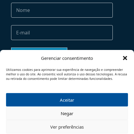
Gerenciar consentimento
Utilizamos cookies para aprimorar sua experiência de navegação e compreender
melhor o uso do site. Ao consentir, você autoriza o uso dessas tecnologias. A recusa
ou retirada do consentimento pode limitar determinadas funcionalidades.
Aceitar
TERMOS DE USO
POLÍTICA DE PRIVACIDADE
Negar
© 2026 - TODOS OS DIREITOS RESERVADOS
Ver preferências