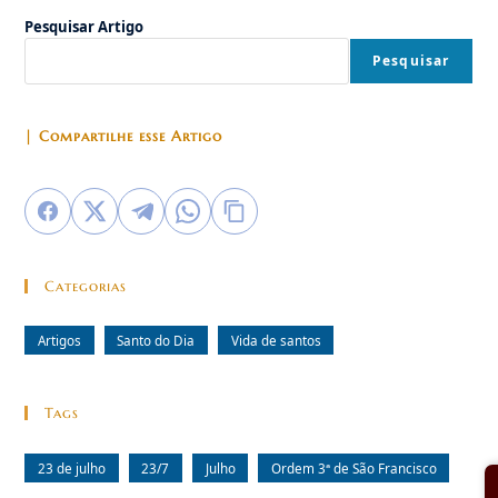
Viúva
Pesquisar Artigo
Pesquisar
| Compartilhe esse Artigo
Categorias
Artigos
Santo do Dia
Vida de santos
Tags
23 de julho
23/7
Julho
Ordem 3ª de São Francisco