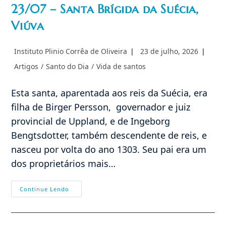
23/07 – Santa Brígida da Suécia,
Viúva
Autor
Post
Instituto Plinio Corrêa de Oliveira
23 de julho, 2026
do
publicado:
Categoria
Artigos
/
Santo do Dia
/
Vida de santos
post:
do
post:
Esta santa, aparentada aos reis da Suécia, era
filha de Birger Persson, governador e juiz
provincial de Uppland, e de Ingeborg
Bengtsdotter, também descendente de reis, e
nasceu por volta do ano 1303. Seu pai era um
dos proprietários mais…
23/07
Continue Lendo
–
Santa
Brígida
Da
Suécia,