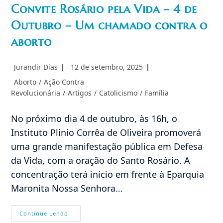
Convite Rosário pela Vida – 4 de
Outubro – Um chamado contra o
aborto
Autor
Post
Jurandir Dias
12 de setembro, 2025
do
publicado:
Categoria
Aborto
/
Ação Contra
post:
do
Revolucionária
/
Artigos
/
Catolicismo
/
Família
post:
No próximo dia 4 de outubro, às 16h, o
Instituto Plinio Corrêa de Oliveira promoverá
uma grande manifestação pública em Defesa
da Vida, com a oração do Santo Rosário. A
concentração terá início em frente à Eparquia
Maronita Nossa Senhora…
Convite
Continue Lendo
Rosário