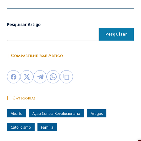
Pela
Vida
–
4
De
Pesquisar Artigo
Outubro
–
Um
Pesquisar
Chamado
Contra
O
Aborto
| Compartilhe esse Artigo
Categorias
Aborto
Ação Contra Revolucionária
Artigos
Catolicismo
Família