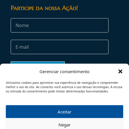
Participe da nossa Ação!
Gerenciar consentimento
Utilizamos cookies para aprimorar sua experiência de navegação e compreender
melhor o uso do site. Ao consentir, você autoriza o uso dessas tecnologias. A recusa
ou retirada do consentimento pode limitar determinadas funcionalidades.
Aceitar
TERMOS DE USO
POLÍTICA DE PRIVACIDADE
Negar
© 2026 - TODOS OS DIREITOS RESERVADOS