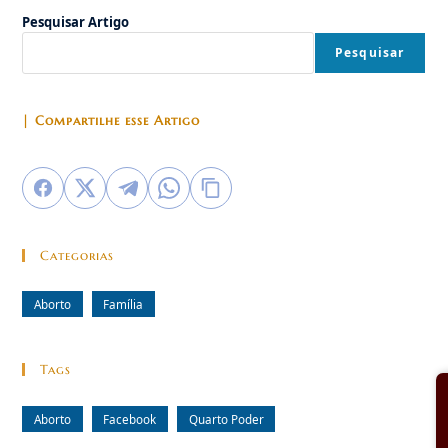
Livre”
Pesquisar Artigo
Sobre
O
Aborto
Pesquisar
| Compartilhe esse Artigo
Categorias
Aborto
Família
Tags
Aborto
Facebook
Quarto Poder