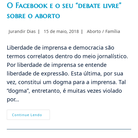
O Facebook e o seu “debate livre”
sobre o aborto
Autor
Post
Categoria
Jurandir Dias
15 de maio, 2018
Aborto
/
Família
do
publicado:
do
post:
post:
Liberdade de imprensa e democracia são
termos correlatos dentro do meio jornalístico.
Por liberdade de imprensa se entende
liberdade de expressão. Esta última, por sua
vez, constitui um dogma para a imprensa. Tal
“dogma”, entretanto, é muitas vezes violado
por…
O
Continue Lendo
Facebook
E
O
Seu
“debate