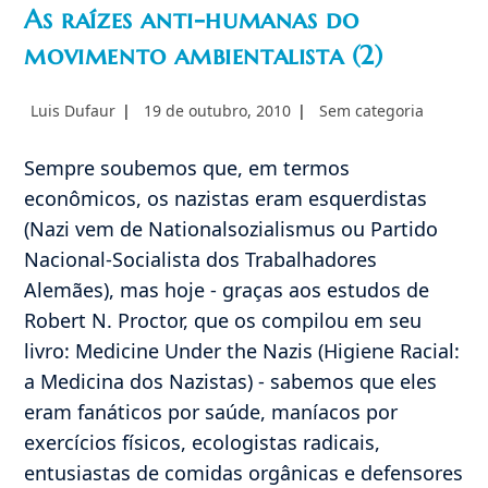
As raízes anti-humanas do
movimento ambientalista (2)
Autor
Post
Categoria
Luis Dufaur
19 de outubro, 2010
Sem categoria
do
publicado:
do
post:
post:
Sempre soubemos que, em termos
econômicos, os nazistas eram esquerdistas
(Nazi vem de Nationalsozialismus ou Partido
Nacional-Socialista dos Trabalhadores
Alemães), mas hoje - graças aos estudos de
Robert N. Proctor, que os compilou em seu
livro: Medicine Under the Nazis (Higiene Racial:
a Medicina dos Nazistas) - sabemos que eles
eram fanáticos por saúde, maníacos por
exercícios físicos, ecologistas radicais,
entusiastas de comidas orgânicas e defensores