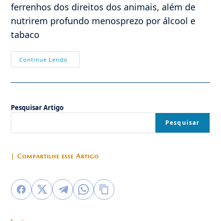
ferrenhos dos direitos dos animais, além de
nutrirem profundo menosprezo por álcool e
tabaco
As
Continue Lendo
Raízes
Anti-
Humanas
Do
Movimento
Ambientalista
Pesquisar Artigo
(2)
Pesquisar
| Compartilhe esse Artigo