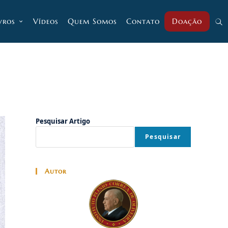
vros
Vídeos
Quem Somos
Contato
Doação
Alt
pesq
do
Pesquisar Artigo
Pesquisar
site
Autor