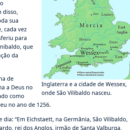
do
 disso,
oda sua
, cada vez
feriu para
unibaldo, que
ação da
ama de
Inglaterra e a cidade de Wessex,
ma a Deus no
onde São Vilibaldo nasceu.
rado como
reu no ano de 1256.
 dia: “Em Eichstaett, na Germânia, São Vilibaldo,
cardo, rei dos Anglos, irmão de Santa Valburga,