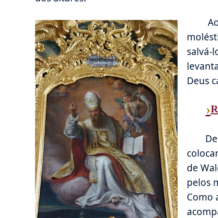
Ao
molést
salvá-l
levant
Deus c
›
R
De
coloca
de Wal
pelos 
Como a
acompa