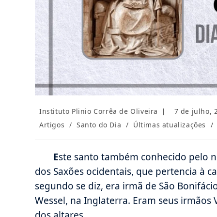
Autor
Post
Instituto Plinio Corrêa de Oliveira
7 de julho, 
do
publicado:
Categoria
Artigos
/
Santo do Dia
/
Últimas atualizações
/
post:
do
post:
E
ste santo também conhecido pelo nom
dos Saxões ocidentais, que pertencia à c
segundo se diz, era irmã de São Bonifáci
Wessel, na Inglaterra. Eram seus irmãos
dos altares.