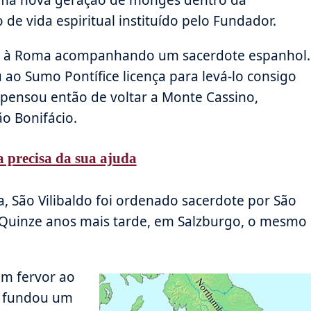
uma nova geração de monges dentro da
 de vida espiritual instituído pelo Fundador.
u ir à Roma acompanhando um sacerdote espanhol.
 ao Sumo Pontífice licença para levá-lo consigo
pensou então de voltar a Monte Cassino,
o Bonifácio.
 precisa da sua ajuda
a, São Vilibaldo foi ordenado sacerdote por São
. Quinze anos mais tarde, em Salzburgo, o mesmo
om fervor ao
e fundou um