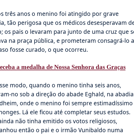
s três anos o menino foi atingido por grave
ia, tão perigosa que os médicos desesperavam d
o; os pais o levaram para junto de uma cruz que s
ava na praça pública, e prometeram consagrá-lo 
aso fosse curado, o que ocorreu.
eceba a medalha de Nossa Senhora das Graças
sse modo, quando o menino tinha seis anos,
ram-no sob a direção do abade Eghald, na abadia
dheim, onde o menino foi sempre estimadíssimo
monges. Lá ele ficou até completar seus estudos.
inda não tinha emitido os votos religiosos,
nhou então o pai e o irmão Vunibaldo numa