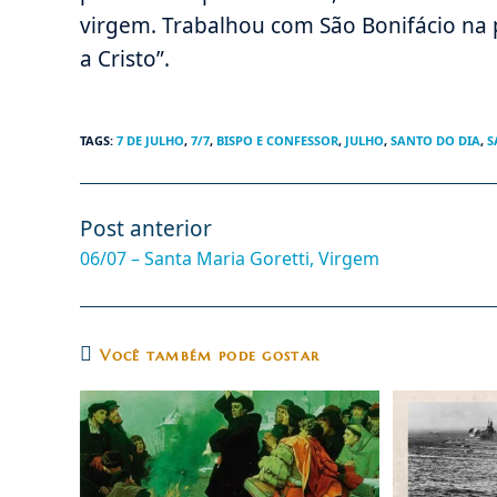
virgem. Trabalhou com São Bonifácio na
a Cristo”.
TAGS
:
7 DE JULHO
,
7/7
,
BISPO E CONFESSOR
,
JULHO
,
SANTO DO DIA
,
S
Post anterior
Leia
mais
06/07 – Santa Maria Goretti, Virgem
artigos
Você também pode gostar