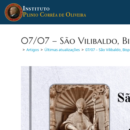
Ir
I
para
NSTITUTO
P
C
O
o
LINIO
ORRÊA DE
LIVEIRA
conteúdo
07/07 – São Vilibaldo, Bi
>
Artigos
>
Últimas atualizações
>
07/07 – São Vilibaldo, Bis