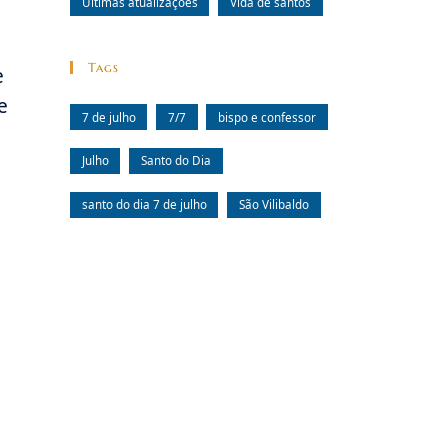
Últimas atualizações
Vida de santos
Tags
e
e
7 de julho
7/7
bispo e confessor
a
Julho
Santo do Dia
santo do dia 7 de julho
São Vilibaldo