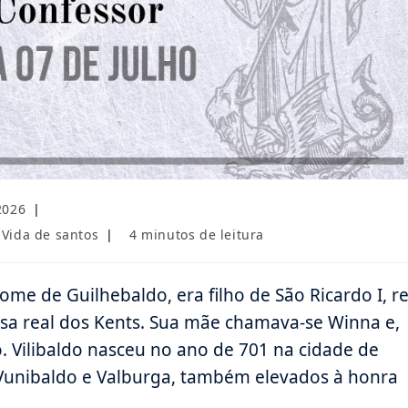
2026
Tempo
Vida de santos
4 minutos de leitura
de
leitura:
e de Guilhebaldo, era filho de São Ricardo I, re
asa real dos Kents. Sua mãe chamava-se Winna e,
o. Vilibaldo nasceu no ano de 701 na cidade de
 Vunibaldo e Valburga, também elevados à honra