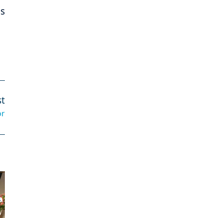
os
t
or