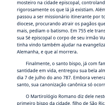
mosteiro na cidade episcopal, controlan
rigorosamente os que lá já existiam. Além
passou a ser missionário itinerante por t
diocese, procurando atrair os pagãos que
mais, pediam o batismo. Em 755 ele trans
sua Sé episcopal o corpo de seu irmão V
tinha vindo também ajudar na evangeliz
Alemanha, e que aí morrera.
Finalmente, o santo bispo, já com f
santidade em vida, entregou sua bela al
dia 7 de julho do ano 787. Embora vene
santo, sua canonização canônica só ocor
O Martirológio Romano diz dele neste
primeiro bispo da cidade, filho de São Ri