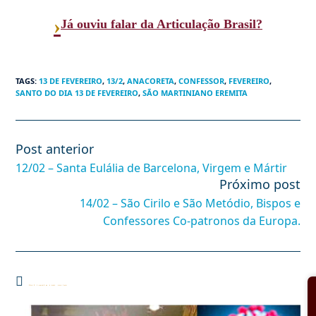
›
Já ouviu falar da Articulação Brasil?
TAGS
:
13 DE FEVEREIRO
,
13/2
,
ANACORETA
,
CONFESSOR
,
FEVEREIRO
,
SANTO DO DIA 13 DE FEVEREIRO
,
SÃO MARTINIANO EREMITA
Post anterior
Leia
mais
12/02 – Santa Eulália de Barcelona, Virgem e Mártir
artigos
Próximo post
14/02 – São Cirilo e São Metódio, Bispos e
Confessores Co-patronos da Europa.
Você também pode gostar