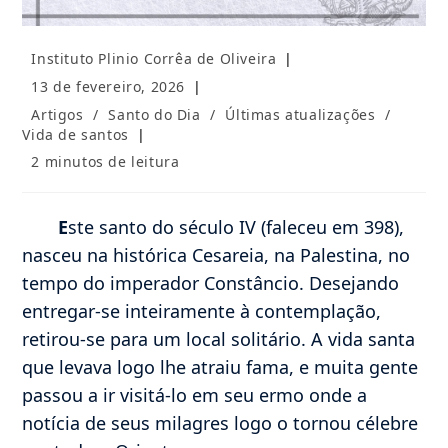
Autor
Instituto Plinio Corrêa de Oliveira
do
Post
13 de fevereiro, 2026
post:
publicado:
Categoria
Artigos
/
Santo do Dia
/
Últimas atualizações
/
do
Vida de santos
post:
Tempo
2 minutos de leitura
de
leitura:
E
ste santo do século IV (faleceu em 398),
nasceu na histórica Cesareia, na Palestina, no
tempo do imperador Constâncio. Desejando
entregar-se inteiramente à contemplação,
retirou-se para um local solitário. A vida santa
que levava logo lhe atraiu fama, e muita gente
passou a ir visitá-lo em seu ermo onde a
notícia de seus milagres logo o tornou célebre