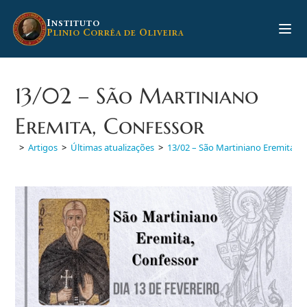
Ir
para
I
NSTITUTO
P
C
O
LINIO
ORRÊA DE
LIVEIRA
o
conteúdo
13/02 – São Martiniano
Eremita, Confessor
>
Artigos
>
Últimas atualizações
>
13/02 – São Martiniano Eremita, C