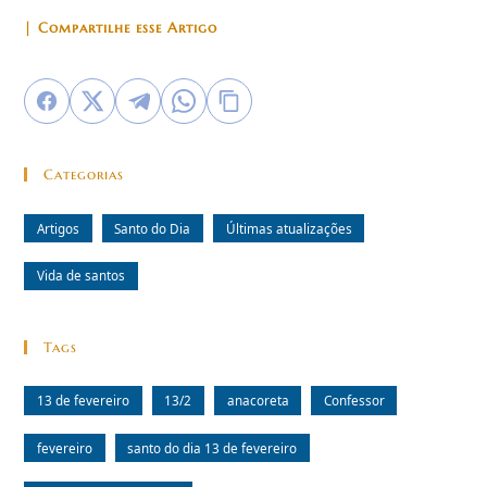
| Compartilhe esse Artigo
Categorias
Artigos
Santo do Dia
Últimas atualizações
Vida de santos
Tags
13 de fevereiro
13/2
anacoreta
Confessor
fevereiro
santo do dia 13 de fevereiro