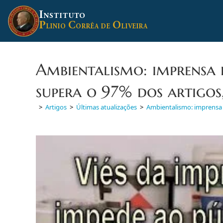
Ir
I
para
NSTITUTO
P
C
O
o
LINIO
ORRÊA DE
LIVEIRA
conteúdo
Ambientalismo: imprensa b
supera o 97% dos artigos,
>
Artigos
>
Últimas atualizações
>
Ambientalismo: imprensa b