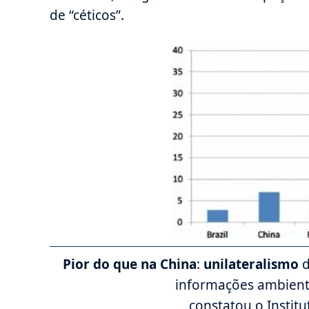
de “céticos”.
Pior do que na China
:
unilateralismo
d
informações ambient
constatou o Institu