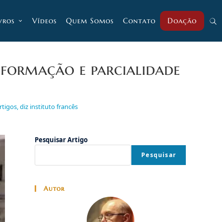
vros
Vídeos
Quem Somos
Contato
Doação
Alt
pesq
informação e parcialidade
do
igos, diz instituto francês
Pesquisar Artigo
site
Pesquisar
Autor