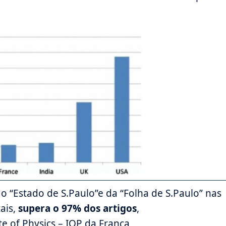
o “Estado de S.Paulo”e da “Folha de S.Paulo” nas
ais,
supera o 97% dos artigos
,
te of Physics – IOP da França