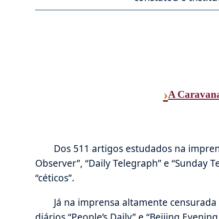
›
A Caravana
Dos 511 artigos estudados na imprens
Observer”, “Daily Telegraph” e “Sunday 
“céticos”.
Já na imprensa altamente censurada 
diários “People’s Daily” e “Beijing Eve