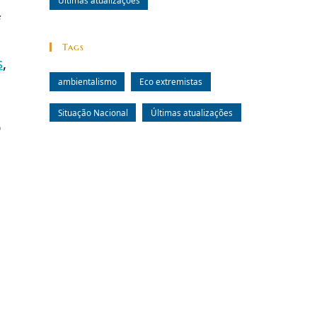
Últimas atualizações
f
Tags
s
,
ambientalismo
Eco extremistas
Situação Nacional
Últimas atualizações
o