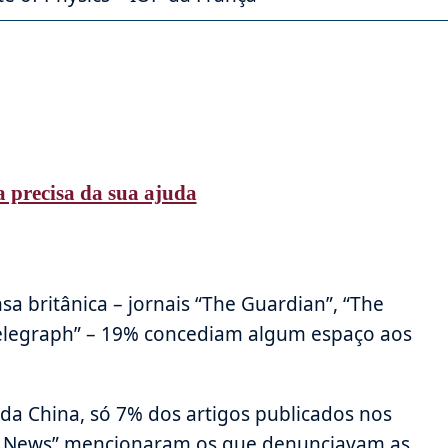
 precisa da sua ajuda
a britânica – jornais “The Guardian”, “The
Telegraph” – 19% concediam algum espaço aos
da China, só 7% dos artigos publicados nos
ning News” mencionaram os que denunciavam as