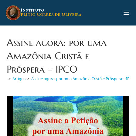
Ir
para
I
NSTITUTO
P
C
O
LINIO
ORRÊA DE
LIVEIRA
o
conteúdo
Assine agora: por uma
Amazônia Cristã e
Próspera – IPCO
>
Artigos
>
Assine agora: por uma Amazônia Cristã e Próspera – IPCO