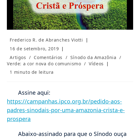
Autor
Frederico R. de Abranches Viotti
do
Post
16 de setembro, 2019
post:
publicado:
Categoria
Artigos
/
Comentários
/
Sínodo da Amazônia
/
do
Verde: a cor nova do comunismo
/
Vídeos
post:
Tempo
1 minuto de leitura
de
leitura:
Assine aqui:
https://campanhas.ipco.org.br/pedido-aos-
padres-sinodais-por-uma-amazonia-crista-e-
prospera
Abaixo-assinado para que o Sínodo ouça