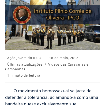
Autor
Post
Ação Jovem do IPCO
18 de maio, 2012
do
publicado:
Categoria
Últimas atualizações
/
Vídeos das Caravanas e
post:
do
Campanhas
post:
Tempo
1 minuto de leitura
de
leitura:
O movimento homossexual se jacta de
defender a tolerância, aclamando-a como uma
bandeira quase exclusivamente sua.