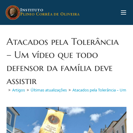
Ir
para
I
NSTITUTO
P
C
O
LINIO
ORRÊA DE
LIVEIRA
o
conteúdo
Atacados pela Tolerância
– Um vídeo que todo
defensor da família deve
assistir
>
Artigos
>
Últimas atualizações
>
Atacados pela Tolerância – Um víde