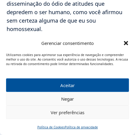
disseminação do ódio de atitudes que
depredem o ser humano, como você afirmou
sem certeza alguma de que eu sou
homossexual.
Sobre as agressões dos homossexuais no
Gerenciar consentimento
vídeo da postagem, não é algo a se ter
orgulho, de fato, mas você não pode afirmar
Utilizamos cookies para aprimorar sua experiência de navegação e compreender
melhor o uso do site. Ao consentir, você autoriza o uso dessas tecnologias. A recusa
que nunca tropeçou numa pedra e gritou
ou retirada do consentimento pode limitar determinadas funcionalidades.
“aleluia”. Estes casos isolados em que você
toma atitudes agressivas de algum grupo e o
Aceitar
generaliza é um recurso muito covarde, pois
isto NÃO prova que os homossexuais
Negar
disseminam agressões por aí, assim como eu
Ver preferências
não posso tomar atitudes de cristãos
agressivos e elaborar uma postagem dessas
Política de Cookies
Política de privacidade
sobre os mesmos.
Início
Pesquisar
Traduzir
Menu