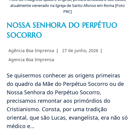
atualmente venerado na Igreja de Santo Afonso em Roma [Foto
PRC]
NOSSA SENHORA DO PERPÉTUO
SOCORRO
Autor
Post
Agência Boa Imprensa
27 de junho, 2026
do
publicado:
Categoria
Agencia Boa Imprensa
post:
do
post:
Se quisermos conhecer as origens primeiras
do quadro da Mãe do Perpétuo Socorro ou de
Nossa Senhora do Perpétuo Socorro,
precisamos remontar aos primórdios do
Cristianismo. Consta, por uma tradição
oriental, que são Lucas, evangelista, era não só
médico e…