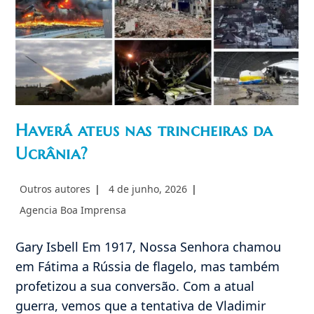
Haverá ateus nas trincheiras da
Ucrânia?
Autor
Post
Outros autores
4 de junho, 2026
do
publicado:
Categoria
Agencia Boa Imprensa
post:
do
post:
Gary Isbell Em 1917, Nossa Senhora chamou
em Fátima a Rússia de flagelo, mas também
profetizou a sua conversão. Com a atual
guerra, vemos que a tentativa de Vladimir