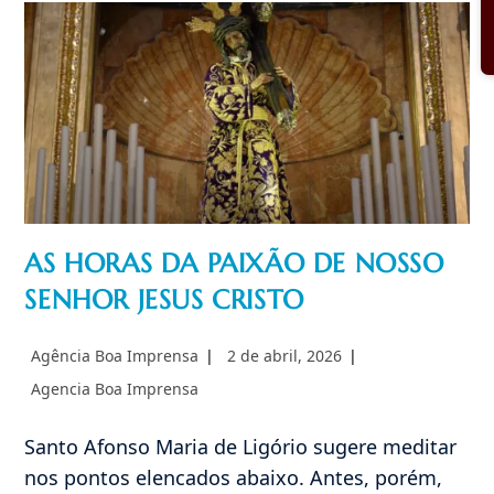
Sra.
De
Genazzano
AS HORAS DA PAIXÃO DE NOSSO
SENHOR JESUS CRISTO
Autor
Post
Agência Boa Imprensa
2 de abril, 2026
do
publicado:
Categoria
Agencia Boa Imprensa
post:
do
post:
Santo Afonso Maria de Ligório sugere meditar
nos pontos elencados abaixo. Antes, porém,