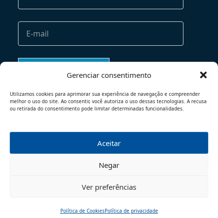
Gerenciar consentimento
Utilizamos cookies para aprimorar sua experiência de navegação e compreender
melhor o uso do site. Ao consentir, você autoriza o uso dessas tecnologias. A recusa
ou retirada do consentimento pode limitar determinadas funcionalidades.
Aceitar
TERMOS DE USO
POLÍTICA DE PRIVACIDADE
Negar
© 2026 - TODOS OS DIREITOS RESERVADOS
Ver preferências
Política de Cookies
Política de privacidade