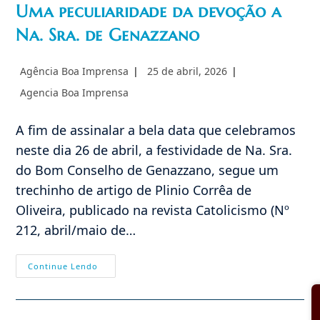
Uma peculiaridade da devoção a
Na. Sra. de Genazzano
Autor
Post
Agência Boa Imprensa
25 de abril, 2026
do
publicado:
Categoria
Agencia Boa Imprensa
post:
do
post:
A fim de assinalar a bela data que celebramos
neste dia 26 de abril, a festividade de Na. Sra.
do Bom Conselho de Genazzano, segue um
trechinho de artigo de Plinio Corrêa de
Oliveira, publicado na revista Catolicismo (Nº
212, abril/maio de…
Uma
Continue Lendo
Peculiaridade
Da
Devoção
A
Na.