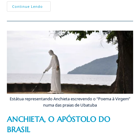
NOSSA
Continue Lendo
SENHORA
DO
PERPÉTUO
SOCORRO
Estátua representando Anchieta escrevendo o “Poema à Virgem”
numa das praias de Ubatuba
ANCHIETA, O APÓSTOLO DO
BRASIL