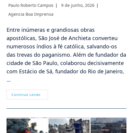
Autor
Post
Paulo Roberto Campos
9 de junho, 2026
do
publicado:
Categoria
Agencia Boa Imprensa
post:
do
post:
Entre inúmeras e grandiosas obras
apostólicas, São José de Anchieta converteu
numerosos índios à fé católica, salvando-os
das trevas do paganismo. Além de fundador da
cidade de São Paulo, colaborou decisivamente
com Estácio de Sá, fundador do Rio de Janeiro,
…
ANCHIETA,
Continue Lendo
O
APÓSTOLO
DO
BRASIL