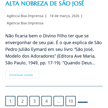
ALTA NOBREZA DE SÃO JOSÉ
Autor
Post
Agência Boa Imprensa
18 de março, 2026
do
publicado:
Categoria
Agencia Boa Imprensa
post:
do
post:
Não ficaria bem o Divino Filho ter que se
envergonhar de seu pai. É o que explica de São
Pedro Julião Eymard em seu livro “São José,
Modelo dos Adoradores” (Editora Ave Maria,
São Paulo, 1949, pp. 17-19). “Quando Deus…
ALTA
Continue Lendo
NOBREZA
DE
SÃO
JOSÉ
1
2
3
4
…
10
Ir para a próx