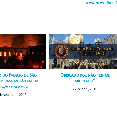
presentes dias (I
o do Palácio de São
“Obrigado por não ter-me
ão: uma metáfora da
abortado”
uação nacional
27 de abril, 2010
de setembro, 2018