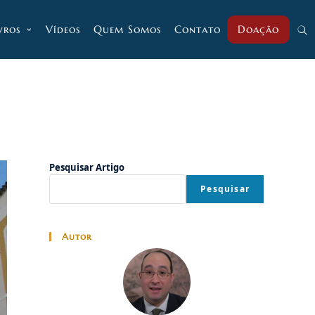
vros
Vídeos
Quem Somos
Contato
Doação
Alt
pesq
do
Pesquisar Artigo
Pesquisar
site
Autor