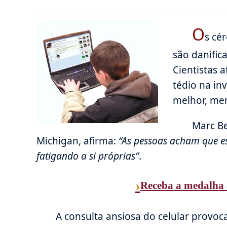
do
publicado:
de
post:
leitura:
O
s cé
são danific
Cientistas 
tédio na in
melhor, mem
Marc Be
Michigan, afirma:
“As pessoas acham que es
fatigando a si próprias”
.
›
Receba a medalha 
A consulta ansiosa do celular provo