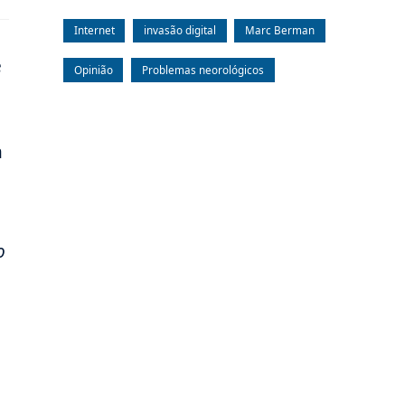
Internet
invasão digital
Marc Berman
e
Opinião
Problemas neorológicos
m
o