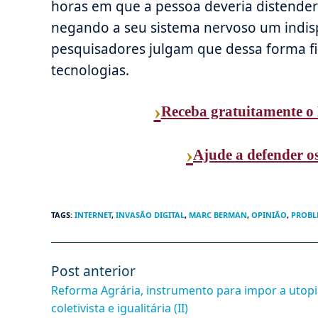
horas em que a pessoa deveria distender
negando a seu sistema nervoso um indi
pesquisadores julgam que dessa forma fi
tecnologias.
›
Receba gratuitamente o 
›
Ajude a defender os
TAGS
:
INTERNET
,
INVASÃO DIGITAL
,
MARC BERMAN
,
OPINIÃO
,
PROBL
Post anterior
Leia
mais
Reforma Agrária, instrumento para impor a utopi
artigos
coletivista e igualitária (II)