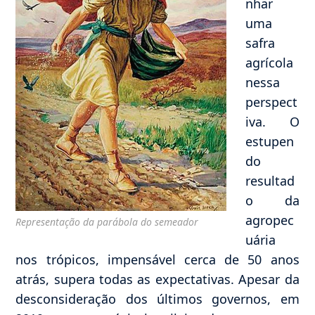
nhar
uma
safra
agrícola
nessa
perspect
iva. O
estupen
do
resultad
o da
agropec
Representação da parábola do semeador
uária
nos trópicos, impensável cerca de 50 anos
atrás, supera todas as expectativas. Apesar da
desconsideração dos últimos governos, em