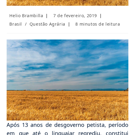
Autor
Post
Helio Brambilla
7 de fevereiro, 2019
do
publicado:
Categoria
Tempo
Brasil
/
Questão Agrária
8 minutos de leitura
post:
do
de
post:
leitura:
Após 13 anos de desgoverno petista, período
em que até o linguajar regrediu, constitui