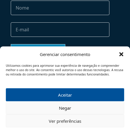
Gerenciar consentimento
Utilizamos cookies para aprimorar sua experiência de navegação e compreender
melhor o uso do site. Ao consentir, você autoriza o uso dessas tecnologias. A recusa
ou retirada do consentimento pode limitar determinadas funcionalidades.
Aceitar
TERMOS DE USO
POLÍTICA DE PRIVACIDADE
Negar
© 2026 - TODOS OS DIREITOS RESERVADOS
Ver preferências