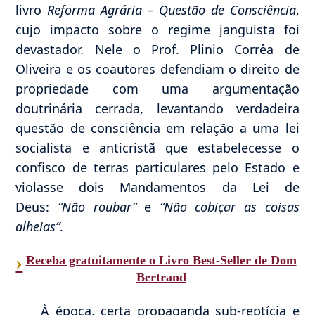
livro
Reforma Agrária – Questão de Consciência
,
cujo impacto sobre o regime janguista foi
devastador. Nele o Prof. Plinio Corrêa de
Oliveira e os coautores defendiam o direito de
propriedade com uma argumentação
doutrinária cerrada, levantando verdadeira
questão de consciência em relação a uma lei
socialista e anticristã que estabelecesse o
confisco de terras particulares pelo Estado e
violasse dois Mandamentos da Lei de
Deus:
“Não roubar”
e
“Não cobiçar as coisas
alheias”
.
›
Receba gratuitamente o Livro Best-Seller de Dom
Bertrand
À época, certa propaganda sub-reptícia e