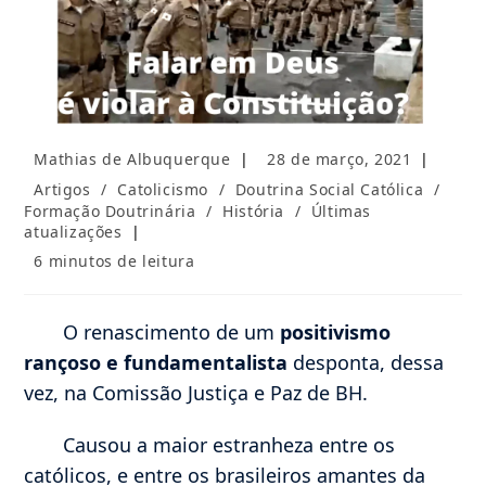
Autor
Post
Mathias de Albuquerque
28 de março, 2021
do
publicado:
Categoria
Artigos
/
Catolicismo
/
Doutrina Social Católica
/
post:
do
Formação Doutrinária
/
História
/
Últimas
post:
atualizações
Tempo
6 minutos de leitura
de
leitura:
O renascimento de um
positivismo
rançoso e fundamentalista
desponta, dessa
vez, na Comissão Justiça e Paz de BH.
Causou a maior estranheza entre os
católicos, e entre os brasileiros amantes da