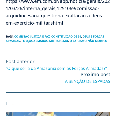
https://www.em.com.br/app/noticia/gerais/202
1/03/26/interna_gerais,1251069/comissao-
arquidiocesana-questiona-exaltacao-a-deus-
em-exercicio-militar.shtml
TAGS
:
COMISSÃO JUSTIÇA E PAZ
,
CONSTITUIÇÃO DE 34
,
DEUS E FORÇAS
ARMADAS
,
FORÇAS ARMADAS
,
MILITARISMO
,
O LAICISMO NÃO MORREU
Post anterior
Leia
mais
“O que seria da Amazônia sem as Forças Armadas?”
artigos
Próximo post
A BÊNÇÃO DE ESPADAS
Você também pode gostar