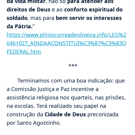
da vida militar
, não só
para atender aos
direitos de Deus
e ao
conforto espiritual do
soldado
, mas para
bem servir os interesses
da Pátria.
”
https://www.pliniocorreadeoliveira.info/LEG%2
0461027_AINDAACONSTITUI%C3%87%C3%83O
FEDERAL.htm
***
Terminamos com uma boa indicação: que
a Comissão Justiça e Paz incentive a
assistência religiosa nos quarteis, nas prisões,
na escolas. Terá realizado seu papel na
construção da
Cidade de Deus
preconizada
por Santo Agostinho.