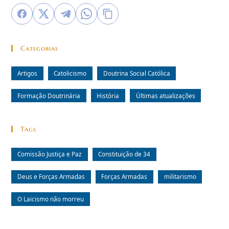
Categorias
Artigos
Catolicismo
Doutrina Social Católica
Formação Doutrinária
História
Últimas atualizações
Tags
Comissão Justiça e Paz
Constituição de 34
Deus e Forças Armadas
Forças Armadas
militarismo
O Laicismo não morreu