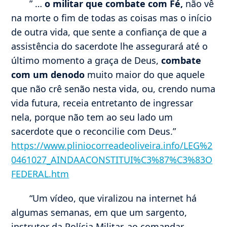
” …
o militar que combate com Fé,
não vê
na morte o fim de todas as coisas mas o início
de outra vida, que sente a confiança de que a
assistência do sacerdote lhe assegurará até o
último momento a graça de Deus,
combate
com um denodo
muito maior do que aquele
que não crê senão nesta vida, ou, crendo numa
vida futura, receia entretanto de ingressar
nela, porque não tem ao seu lado um
sacerdote que o reconcilie com Deus.”
https://www.pliniocorreadeoliveira.info/LEG%2
0461027_AINDAACONSTITUI%C3%87%C3%83O
FEDERAL.htm
“Um vídeo, que viralizou na internet há
algumas semanas, em que um sargento,
instrutor da Polícia Militar, ao comandar