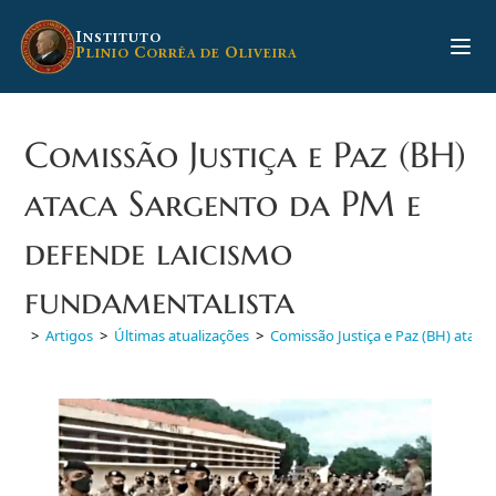
Ir
para
I
NSTITUTO
P
C
O
LINIO
ORRÊA DE
LIVEIRA
o
conteúdo
Comissão Justiça e Paz (BH)
ataca Sargento da PM e
defende laicismo
fundamentalista
>
Artigos
>
Últimas atualizações
>
Comissão Justiça e Paz (BH) ataca