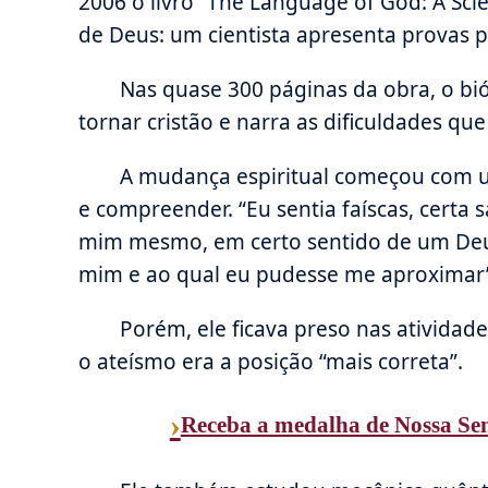
2006 o livro “The Language of God: A Scie
de Deus: um cientista apresenta provas pa
Nas quase 300 páginas da obra, o bi
tornar cristão e narra as dificuldades qu
A mudança espiritual começou com 
e compreender. “Eu sentia faíscas, certa 
mim mesmo, em certo sentido de um Deu
mim e ao qual eu pudesse me aproximar
Porém, ele ficava preso nas atividad
o ateísmo era a posição “mais correta”.
›
Receba a medalha de Nossa Se