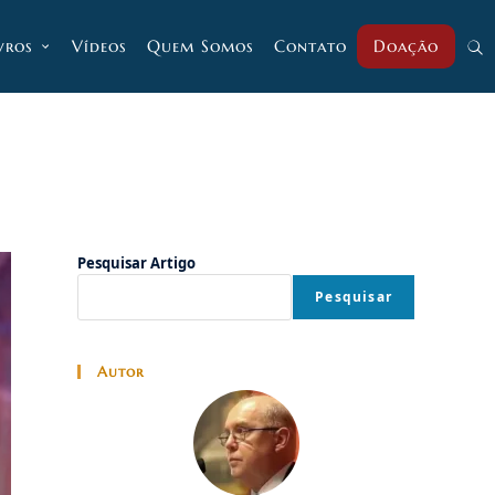
vros
Vídeos
Quem Somos
Contato
Doação
Alt
pesq
do
Pesquisar Artigo
Pesquisar
site
Autor