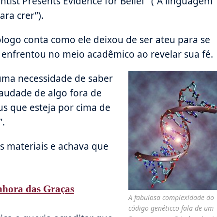
ntist Presents Evidence for Belief” (“A linguagem
ra crer”).
ólogo conta como ele deixou de ser ateu para se
e enfrentou no meio acadêmico ao revelar sua fé.
uma necessidade de saber
saudade de algo fora de
s que esteja por cima de
”.
es materiais e achava que
nhora das Graças
A fabulosa complexidade do
código genéticco fala de um