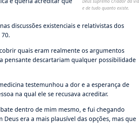
ca e queria acreditar que
Deus supremo Criador da vi
e de tudo quanto existe.
as discussões existenciais e relativistas dos
 70.
scobrir quais eram realmente os argumentos
a pensante descartariam qualquer possibilidade
 medicina testemunhou a dor e a esperança de
ssoa na qual ele se recusava acreditar.
debate dentro de mim mesmo, e fui chegando
 Deus era a mais plausível das opções, mas que