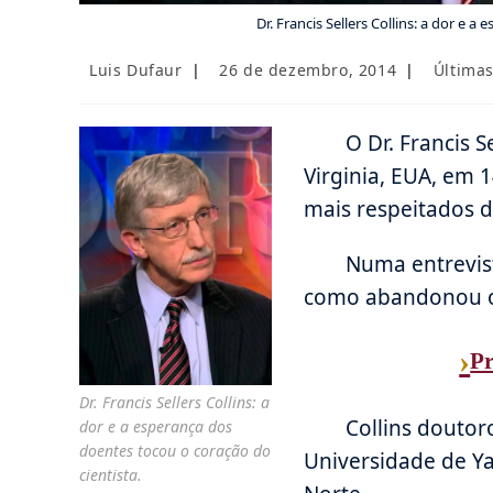
Dr. Francis Sellers Collins: a dor e 
Autor
Post
Categori
Luis Dufaur
26 de dezembro, 2014
Últimas
do
publicado:
do
post:
post:
O Dr. Francis 
Virginia, EUA, em 1
mais respeitados d
Numa entrevist
como abandonou o 
›
Pr
Dr. Francis Sellers Collins: a
Collins doutor
dor e a esperança dos
doentes tocou o coração do
Universidade de Ya
cientista.