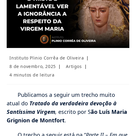
Autor
Instituto Plinio Corrêa de Oliveira
do
Post
Categoria
8 de novembro, 2025
Artigos
post:
publicado:
do
Tempo
4 minutos de leitura
post:
de
leitura:
Publicamos a seguir um trecho muito
atual do
Tratado da verdadeira devoção à
Santíssima Virgem
,
escrito por S
ão Luís Maria
Grignion de Montfort
.
O trecho a seguir está na “
Parte II – Em que