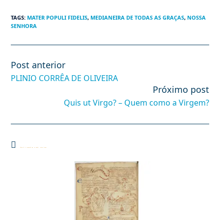
TAGS
:
MATER POPULI FIDELIS
,
MEDIANEIRA DE TODAS AS GRAÇAS
,
NOSSA
SENHORA
Post anterior
Leia
mais
PLINIO CORRÊA DE OLIVEIRA
artigos
Próximo post
Quis ut Virgo? – Quem como a Virgem?
Você também pode gostar