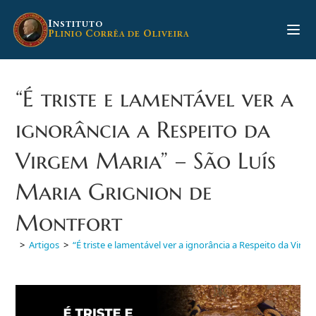
Ir
para
I
NSTITUTO
P
C
O
LINIO
ORRÊA DE
LIVEIRA
o
conteúdo
“É triste e lamentável ver a
ignorância a Respeito da
Virgem Maria” – São Luís
Maria Grignion de
Montfort
>
Artigos
>
“É triste e lamentável ver a ignorância a Respeito da Vir