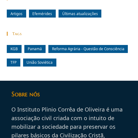
Artigos
Efemérides
Últimas atualizações
Tags
KGB
Panamá
Reforma Agrária - Questão de Consciência
TFP
União Soviética
Sobre nós
O Instituto Plinio Corrêa de Oliveira é uma
associação civil criada com o intuito de
mobilizar a sociedade para preservar os
pilares básicos da Civilização Cristã,