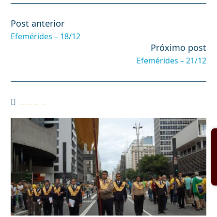
Post anterior
Leia
mais
Efemérides – 18/12
artigos
Próximo post
Efemérides – 21/12
Você também pode gostar