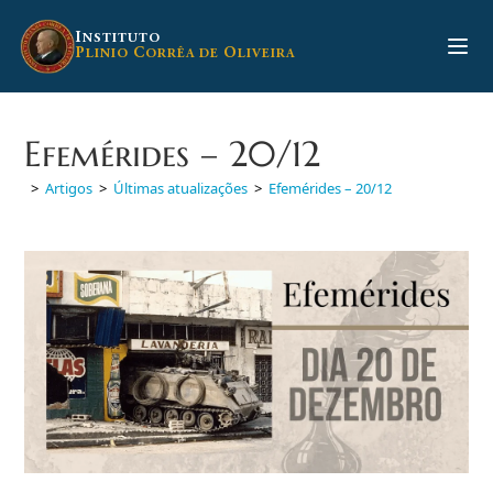
Ir
para
I
NSTITUTO
P
C
O
LINIO
ORRÊA DE
LIVEIRA
o
conteúdo
Efemérides – 20/12
>
Artigos
>
Últimas atualizações
>
Efemérides – 20/12