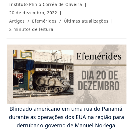
Autor
Instituto Plinio Corrêa de Oliveira
do
Post
20 de dezembro, 2022
post:
publicado:
Categoria
Artigos
/
Efemérides
/
Últimas atualizações
do
Tempo
2 minutos de leitura
post:
de
leitura:
Blindado americano em uma rua do Panamá,
durante as operações dos EUA na região para
derrubar o governo de Manuel Noriega.