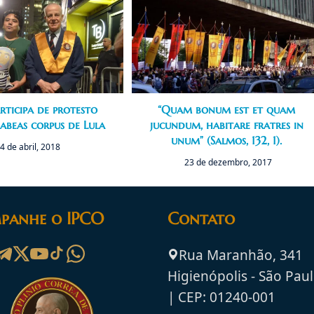
rticipa de protesto
“Quam bonum est et quam
abeas corpus de Lula
jucundum, habitare fratres in
unum” (Salmos, 132, 1).
4 de abril, 2018
23 de dezembro, 2017
panhe o IPCO
Contato
Rua Maranhão, 341
Higienópolis - São Paul
| CEP: 01240-001