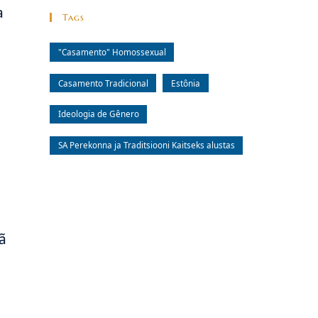
a
Tags
"Casamento" Homossexual
Casamento Tradicional
Estônia
Ideologia de Gênero
SA Perekonna ja Traditsiooni Kaitseks alustas
ã