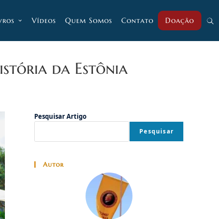
vros
Vídeos
Quem Somos
Contato
Doação
Alt
pesq
istória da Estônia
do
Pesquisar Artigo
Pesquisar
site
Autor