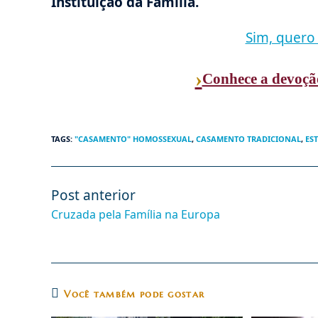
Instituição da Família.
Sim, quero 
›
Conhece a devoçã
TAGS
:
"CASAMENTO" HOMOSSEXUAL
,
CASAMENTO TRADICIONAL
,
ES
Post anterior
Leia
mais
Cruzada pela Família na Europa
artigos
Você também pode gostar