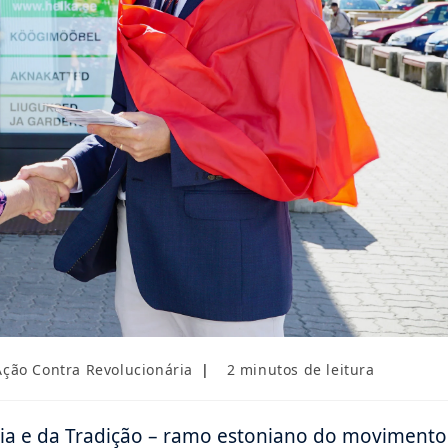
tegoria
Tempo
Ação Contra Revolucionária
2 minutos de leitura
o
de
st:
leitura:
lia e da Tradição – ramo estoniano do movimento