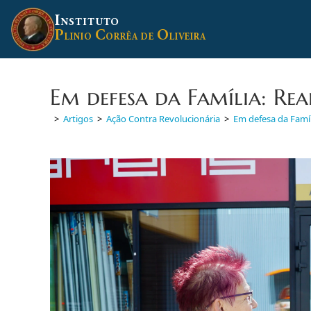
Ir
I
para
NSTITUTO
P
C
O
o
LINIO
ORRÊA DE
LIVEIRA
conteúdo
Em defesa da Família: Re
>
Artigos
>
Ação Contra Revolucionária
>
Em defesa da Famíl