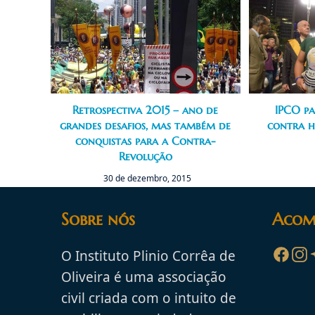
Retrospectiva 2015 – ano de
IPCO pa
grandes desafios, mas também de
contra h
conquistas para a Contra-
Revolução
30 de dezembro, 2015
Sobre nós
Acom
O Instituto Plinio Corrêa de
Oliveira é uma associação
civil criada com o intuito de